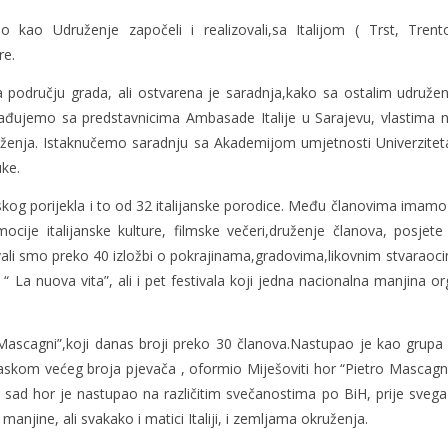
o kao Udruženje započeli i realizovali,sa Italijom ( Trst, Tren
re.
 području grada, ali ostvarena je saradnja,kako sa ostalim udruženj
ujemo sa predstavnicima Ambasade Italije u Sarajevu, vlastima n
ženja. Istaknučemo saradnju sa Akademijom umjetnosti Univerziteta 
ke.
og porijekla i to od 32 italijanske porodice. Među članovima imamo i v
mocije italijanske kulture, filmske večeri,druženje članova, posjet
i smo preko 40 izložbi o pokrajinama,gradovima,likovnim stvaraocima i is
 La nuova vita”, ali i pet festivala koji jedna nacionalna manjina or
Mascagni”,koji danas broji preko 30 članova.Nastupao je kao grupa
skom većeg broja pjevača , oformio Miješoviti hor “Pietro Mascagni
 sad hor je nastupao na različitim svečanostima po BiH, prije sveg
manjine, ali svakako i matici Italiji, i zemljama okruženja.