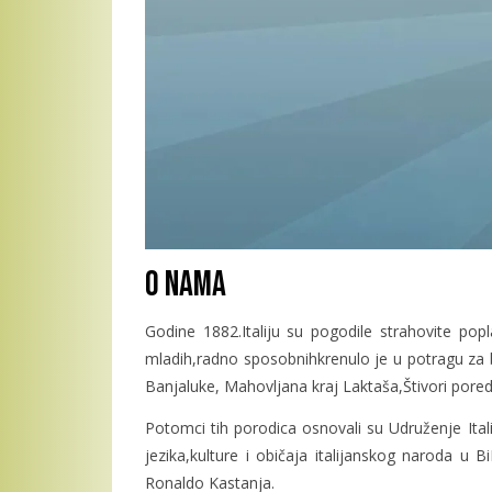
O nama
Godine 1882.Italiju su pogodile strahovite popl
mladih,radno sposobnihkrenulo je u potragu za b
Banjaluke, Mahovljana kraj Laktaša,Štivori pored
Potomci tih porodica osnovali su Udruženje Ita
jezika,kulture i običaja italijanskog naroda u B
Ronaldo Kastanja.