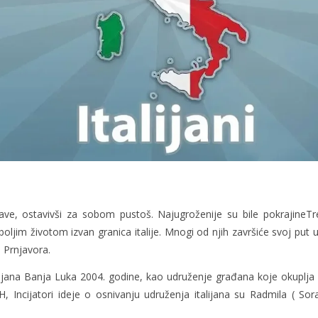
ave, ostavivši za sobom pustoš. Najugroženije su bile pokrajineTre
oljim životom izvan granica italije. Mnogi od njih završiće svoj put
 Prnjavora.
lijana Banja Luka 2004. godine, kao udruženje građana koje okuplja 
iH, Incijatori ideje o osnivanju udruženja italijana su Radmila ( So