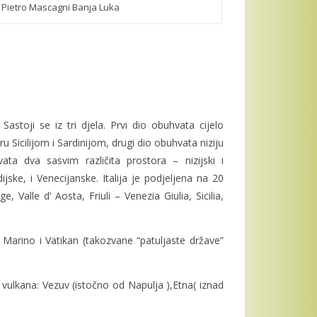
r Pietro Mascagni Banja Luka
astoji se iz tri djela. Prvi dio obuhvata cijelo
icilijom i Sardinijom, drugi dio obuhvata niziju
vata dva sasvim različita prostora – nizijski i
ijske, i Venecijanske. Italija je podjeljena na 20
e, Valle d’ Aosta, Friuli – Venezia Giulia, Sicilia,
 Marino i Vatikan (takozvane “patuljaste države”
i vulkana: Vezuv (istočno od Napulja ),Etna( iznad