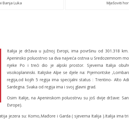
ni Banja Luka
Mješoviti ho
Italija je država u južnoj Evropi, ima površinu od 301.318 km. S
Apeninsko poluostrvo sa dva najveća ostrva u Sredozemnom moru S
rijeke Po i treći dio je alpski prostor. Sjeverna Italija obuh
visokoplaninski. Italijske Alpe se djele na: Pijemontske ,Lombard
regija,od kojih 5 regija ima specijalni status : Trentino- Alto Adig
Sardegna. Svaka od regija ima i svoj glavni grad.
Osim Italije, na Apeninskom poluostrvu su još dvije države: San
Evrope).
ija jezera su: Komo,Mađore i Garda ( sjeverna Italija ).Italija ima tr