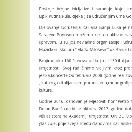
Postoje brojne inicijative i saradnje koje sm
Lipik,Kutina,Pula,Rijeka ) sa udruženjem Crne Go
Djelovanje Udruženja Italijana Banja Luka je na
Sarajevo.Ponosno možemo reći da aktivno sarađ
upravom.Tu su još nevladine organizacije i udru
Muzičkom školom “ Vlado Milošević” uz Banja Lu
Brojimo oko 160 članova od kojih je 130 italijansk
umjetnosti. Svoj rad činimo vidljivim kroz pro
jezika,koncerte.Od februara 2008 godine realizoval
, katalog o italijanskim porodicama,monografiju “
kulture.
Godine 2016. osnovan je Mješoviti hor “Pietro 
Dejan Budiša,da bi se oktobra 2017. godine dola
viši asistent na Akademiji umjetnosti UNIBL. Do
glas čuje, prije svega među članovima italijanske 