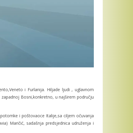
nto,Veneto i Furlanija. Hiljade ljudi , uglavnom
 u zapadnoj Bosni,konkretno, u najširem području
potomke i poštovaoce Italije,sa ciljem očuvanja
ravia) Maričić, sadašnja predsjednica udruženja i