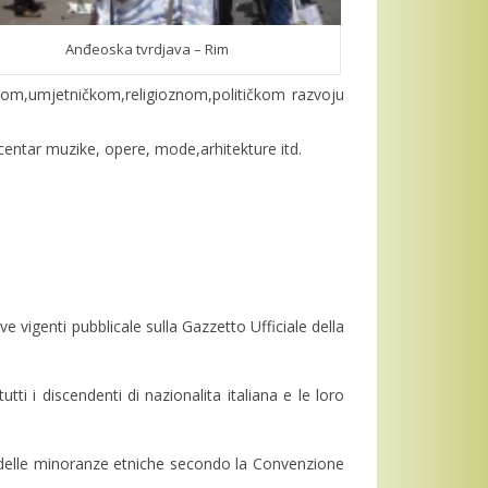
Anđeoska tvrdjava – Rim
lturnom,umjetničkom,religioznom,političkom razvoju
i centar muzike, opere, mode,arhitekture itd.
e vigenti pubblicale sulla Gazzetto Ufficiale della
tti i discendenti di nazionalita italiana e le loro
ritti delle minoranze etniche secondo la Convenzione