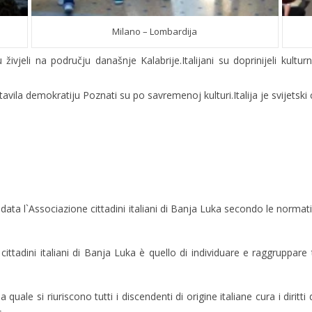
Milano – Lombardija
 su živjeli na području današnje Kalabrije.Italijani su doprinijeli ku
stavila demokratiju Poznati su po savremenoj kulturi.Italija je svijetsk
ndata l`Associazione cittadini italiani di Banja Luka secondo le normativ
ittadini italiani di Banja Luka è quello di individuare e raggruppare tu
la quale si riuriscono tutti i discendenti di origine italiane cura i di