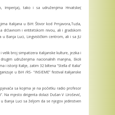
to, Imperija), tako i sa udruženjima Hrvatske(
ima Italijana u BiH: Štivor kod Prnjavora,Tuzla,
a državnom i entitetskom nivou, ali i gradskom
u Banja Luci, Lingvističkim centrom, ali i sa JU
elik broj simpatizera italijanske kulture, jezika i
e drugim udruženjima nacionalnih manjina, školi
toriji Italije, zatim 32 biltena ”Stella d’ Italia“
ganizuje u BiH /RS- “INSIEME” festival italijanske
 pjevača sa kojima je na početku radio profesor
”. Na mjesto dirigenta dolazi Dušan V .Urošević,
a u Banja Luci sa željom da se njegov jedinstven