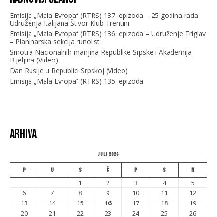
Emisija „Mala Evropa“ (RTRS) 137. epizoda – 25 godina rada
Udruženja Italijana Štivor Klub Trentini
Emisija „Mala Evropa“ (RTRS) 136. epizoda – Udruženje Triglav
– Planinarska sekcija runolist
Smotra Nacionalnih manjina Republike Srpske i Akademija
Bijeljina (Video)
Dan Rusije u Republici Srpskoj (Video)
Emisija „Mala Evropa“ (RTRS) 135. epizoda
Arhiva
Juli 2026
P
U
S
Č
P
S
N
1
2
3
4
5
6
7
8
9
10
11
12
13
14
15
16
17
18
19
20
21
22
23
24
25
26