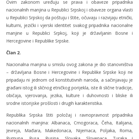
Ovim zakonom uređuju se prava i obaveze pripadnika
nacionalnih manjina u Republici Srpskoj i obaveze organa vlasti
u Republici Srpskoj da poštuju i štite, očuvaju i razvijaju etnički,
kulturni, jezički i vjerski identitet svakog pripadnika nacionalne
manjine u Republici Srpkoj, koji je državljanin Bosne i
Hercegovine i Republike Srpske.
Član 2.
Nacionalna manjina u smislu ovog zakona je dio stanovništva
– državljana Bosne i Hercegovine i Republike Srpske koji ne
pripadaju ni jednom od konstitutivnih naroda, a sačinjavaju je
građani istog ili sličnog etničkog porijekla, iste ili slične tradicije,
običaja, vjerovanja, jezika, kulture i duhovnosti i bliske ili
srodne istorijske prošlosti i drugih karakteristika.
Republika Srpska štiti položaj i ravnopravnost pripadnika
nacionalnih manjina: Albanaca, Crnogoraca, Čeha, Italijana,
Jevreja, Mađara, Makedonaca, Nijemaca, Poljaka, Roma,
Rumuna, Rusa, Rusina, Slovaka, Slovenaca, Turaka i