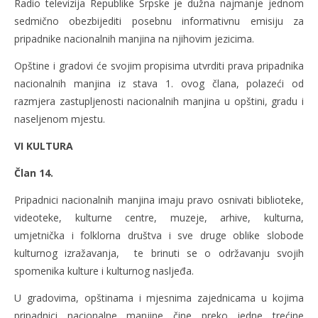
Radio televizija Republike Srpske je dužna najmanje jednom
sedmično obezbijediti posebnu informativnu emisiju za
pripadnike nacionalnih manjina na njihovim jezicima.
Opštine i gradovi će svojim propisima utvrditi prava pripadnika
nacionalnih manjina iz stava 1. ovog člana, polazeći od
razmjera zastupljenosti nacionalnih manjina u opštini, gradu i
naseljenom mjestu.
VI KULTURA
Član 14.
Pripadnici nacionalnih manjina imaju pravo osnivati biblioteke,
videoteke, kulturne centre, muzeje, arhive, kulturna,
umjetnička i folklorna društva i sve druge oblike slobode
kulturnog izražavanja, te brinuti se o održavanju svojih
spomenika kulture i kulturnog nasljeđa.
U gradovima, opštinama i mjesnima zajednicama u kojima
pripadnici nacionalne manjine čine preko jedne trećine