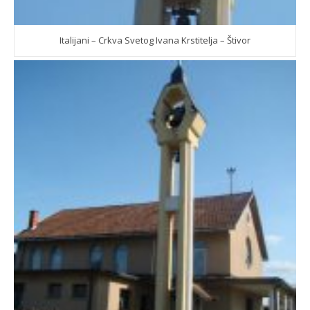
Italijani – Crkva Svetog Ivana Krstitelja – Štivor