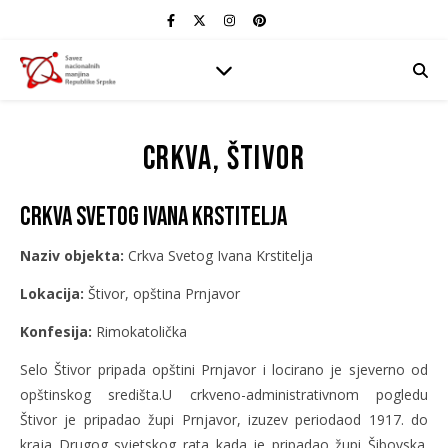
Crkva, Štivor
Crkva Svetog Ivana Krstitelja
Naziv objekta:
Crkva Svetog Ivana Krstitelja
Lokacija:
Štivor, opština Prnjavor
Konfesija:
Rimokatolička
Selo Štivor pripada opštini Prnjavor i locirano je sjeverno od
opštinskog središta.U crkveno-administrativnom pogledu
Štivor je pripadao župi Prnjavor, izuzev periodaod 1917. do
kraja Drugog svjetskog rata kada je pripadao župi Šibovska.