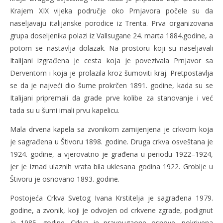
Krajem XIX vijeka područje oko Prnjavora počele su da
naseljavaju italijanske porodice iz Trenta. Prva organizovana
grupa doseljenika polazi iz Vallsugane 24. marta 1884.godine, a
potom se nastavlja dolazak. Na prostoru koji su naseljavali
Italijani izgrađena je cesta koja je povezivala Prnjavor sa
Derventom i koja je prolazila kroz šumoviti kraj. Pretpostavlja
se da je najveći dio šume prokrčen 1891. godine, kada su se
Italijani pripremali da grade prve kolibe za stanovanje i već
tada su u šumi imali prvu kapelicu.
Mala drvena kapela sa zvonikom zamijenjena je crkvom koja
je sagrađena u Štivoru 1898. godine. Druga crkva osveštana je
1924. godine, a vjerovatno je građena u periodu 1922–1924,
jer je iznad ulaznih vrata bila uklesana godina 1922. Groblje u
Štivoru je osnovano 1893. godine.
Postojeća Crkva Svetog Ivana Krstitelja je sagrađena 1979.
godine, a zvonik, koji je odvojen od crkvene zgrade, podignut
je 1985. godine. Crkva je pravougaone osnove, pokrivena