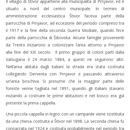
Il villagio di Štivor appartiene alla municipalità di Prnjavor, ed è
situato a nord del centro municipale. In termini di
amministrazione ecclesiastica Štivor faceva parte della
parrocchia di Prnjavor, ad eccezione del periodo compreso tra
il 1917 e la fine della seconda Guerra Modiale, quando fece
parte della parrocchia di Šibovska. Alcune famiglie provenienti
da Trento iniziarono a colonizzare l’area attorno a Prnjavor
alla fine del XIX secolo. Il primo gruppo di coloni partì dalla
Valsugana il 24 marzo 1884, a questi ne seguirono altri.
Nell’area abitata dagli italiani la strada era stata costruita
collegando Derventa con Prnjavor e passando attraverso
un’area boschiva. Si presume che la maggior parte delle
foreste venne tagliata nel 1891, quando gli italiani stavano
iniziando a costruire le prime abitazioni e nel bosco era già
presente la prima cappella.
Una piccola cappella in legno con un campanile viene sostituita
da una chiesa costruita a Štivor nel 1898. La seconda chiesa fu
consacrata nel 1924 e costruita probabilmente nel periodo tra