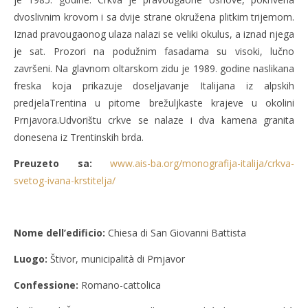
dvoslivnim krovom i sa dvije strane okružena plitkim trijemom.
Iznad pravougaonog ulaza nalazi se veliki okulus, a iznad njega
je sat. Prozori na podužnim fasadama su visoki, lučno
završeni. Na glavnom oltarskom zidu je 1989. godine naslikana
freska koja prikazuje doseljavanje Italijana iz alpskih
predjelaTrentina u pitome brežuljkaste krajeve u okolini
Prnjavora.Udvorištu crkve se nalaze i dva kamena granita
donesena iz Trentinskih brda.
Preuzeto sa:
www.ais-ba.org/monografija-italija/crkva-
svetog-ivana-krstitelja/
Nome dell’edificio:
Chiesa di San Giovanni Battista
Luogo:
Štivor, municipalità di Prnjavor
Confessione:
Romano-cattolica