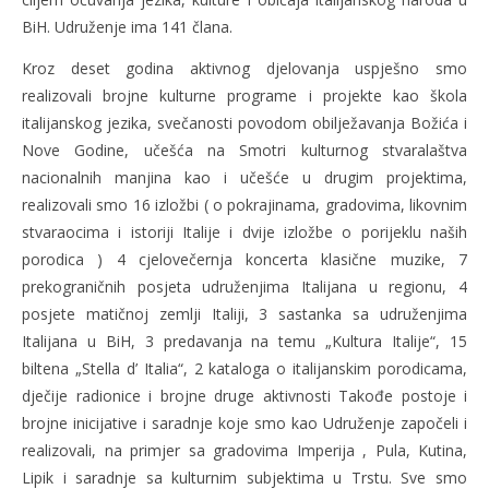
BiH. Udruženje ima 141 člana.
Kroz deset godina aktivnog djelovanja uspješno smo
realizovali brojne kulturne programe i projekte kao škola
italijanskog jezika, svečanosti povodom obilježavanja Božića i
Nove Godine, učešća na Smotri kulturnog stvaralaštva
nacionalnih manjina kao i učešće u drugim projektima,
realizovali smo 16 izložbi ( o pokrajinama, gradovima, likovnim
stvaraocima i istoriji Italije i dvije izložbe o porijeklu naših
porodica ) 4 cjelovečernja koncerta klasične muzike, 7
prekograničnih posjeta udruženjima Italijana u regionu, 4
posjete matičnoj zemlji Italiji, 3 sastanka sa udruženjima
Italijana u BiH, 3 predavanja na temu „Kultura Italije“, 15
biltena „Stella d’ Italia“, 2 kataloga o italijanskim porodicama,
dječije radionice i brojne druge aktivnosti Takođe postoje i
brojne inicijative i saradnje koje smo kao Udruženje započeli i
realizovali, na primjer sa gradovima Imperija , Pula, Kutina,
Lipik i saradnje sa kulturnim subjektima u Trstu. Sve smo