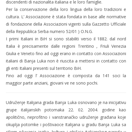
discendenti di nazionalita italiana e le loro famiglie.
Per la conservazione della loro lingua della loro tradizioni e
cultura. L’ Associazione è stata fondata in base alle normative
di fondazione della Associazioni vigenti sulla Gazzetto Ufficiale
della Reppublica Serba numero 52/01 ) O.N.G.
I primi Italiani in BiH si sono stabiliti verso il 1882. dal nord
Italia è precisamente dalle regioni Trentino , Friuli Venezia
Giulia e Veneto fino ad oggi erano in contatto con Associazioni
italiani di Banja Luka non è riuscita a mettersi in contatto con
gli enti Italiani presenti sul territorio BiH.
Fino ad oggi l’ Associazione è composta da 141 soci la
maggior parte anziani, giovani ve ne sono pochi.
Udruženje Italijana grada Banja Luka osnovano je na inicijativu
grupe italijanskih potomaka 22. 02. 2004. godine kao
apolitično, neprofitno i vanstranačko udruženje građana koje
okuplja potomke i poštivaoce Italijana u gradu Banja Luka sa
ciljem očuvanja jezika, kulture i običaja italijanskog naroda u