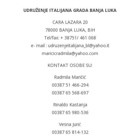
UDRUŽENJE ITALIJANA GRADA BANJA LUKA
CARA LAZARA 20
78000 BANJA LUKA, BIH
Tel/fax: + 38751/ 461 068
e- mail : udruzenjeitalijana_bl@yahoo.it
maricicradmila@yahoo.com
KONTAKT OSOBE SU:
Radmila Maričić
00387 51 466-294
00387 65 568-697
Rinaldo Kastanja
00387 65 980-536
Vesna Jurić
00387 65 814-132