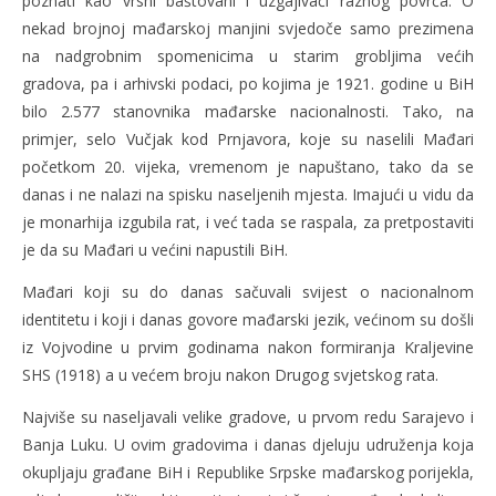
poznati kao vrsni baštovani i uzgajivači raznog povrća. O
nekad brojnoj mađarskoj manjini svjedoče samo prezimena
na nadgrobnim spomenicima u starim grobljima većih
gradova, pa i arhivski podaci, po kojima je 1921. godine u BiH
bilo 2.577 stanovnika mađarske nacionalnosti. Tako, na
primjer, selo Vučjak kod Prnjavora, koje su naselili Mađari
početkom 20. vijeka, vremenom je napuštano, tako da se
danas i ne nalazi na spisku naseljenih mjesta. Imajući u vidu da
je monarhija izgubila rat, i već tada se raspala, za pretpostaviti
je da su Mađari u većini napustili BiH.
Mađari koji su do danas sačuvali svijest o nacionalnom
identitetu i koji i danas govore mađarski jezik, većinom su došli
iz Vojvodine u prvim godinama nakon formiranja Kraljevine
SHS (1918) a u većem broju nakon Drugog svjetskog rata.
Najviše su naseljavali velike gradove, u prvom redu Sarajevo i
Banja Luku. U ovim gradovima i danas djeluju udruženja koja
okupljaju građane BiH i Republike Srpske mađarskog porijekla,