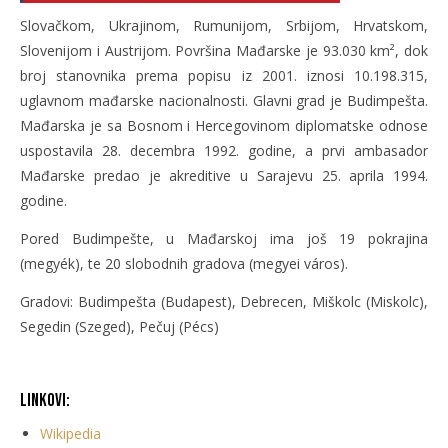
Slovačkom, Ukrajinom, Rumunijom, Srbijom, Hrvatskom,
Slovenijom i Austrijom. Površina Mađarske je 93.030 km², dok
broj stanovnika prema popisu iz 2001. iznosi 10.198.315,
uglavnom mađarske nacionalnosti. Glavni grad je Budimpešta.
Mađarska je sa Bosnom i Hercegovinom diplomatske odnose
uspostavila 28. decembra 1992. godine, a prvi ambasador
Mađarske predao je akreditive u Sarajevu 25. aprila 1994.
godine.
Pored Budimpešte, u Mađarskoj ima još 19 pokrajina
(megyék), te 20 slobodnih gradova (megyei város).
Gradovi: Budimpešta (Budapest), Debrecen, Miškolc (Miskolc),
Segedin (Szeged), Pečuj (Pécs)
Linkovi:
Wikipedia