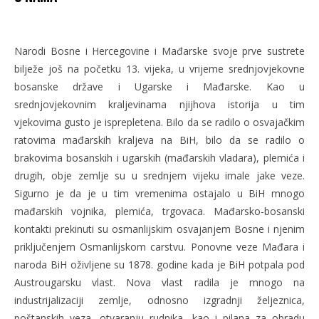
Narodi Bosne i Hercegovine i Mađarske svoje prve sustrete
bilježe još na početku 13. vijeka, u vrijeme srednjovjekovne
bosanske države i Ugarske i Mađarske. Kao u
srednjovjekovnim kraljevinama njijhova istorija u tim
vjekovima gusto je isprepletena. Bilo da se radilo o osvajačkim
ratovima mađarskih kraljeva na BiH, bilo da se radilo o
brakovima bosanskih i ugarskih (mađarskih vladara), plemića i
drugih, obje zemlje su u srednjem vijeku imale jake veze.
Sigurno je da je u tim vremenima ostajalo u BiH mnogo
mađarskih vojnika, plemića, trgovaca. Mađarsko-bosanski
kontakti prekinuti su osmanlijskim osvajanjem Bosne i njenim
priključenjem Osmanlijskom carstvu. Ponovne veze Mađara i
naroda BiH oživljene su 1878. godine kada je BiH potpala pod
Austrougarsku vlast. Nova vlast radila je mnogo na
industrijalizaciji zemlje, odnosno izgradnji željeznica,
poštanskih veza, otvaranju rudnika, kao i pilana za obradu