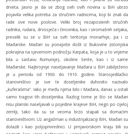
drveta. Jasno je da se zbog svih ovih novina u BiH ubrzo
pojavila velika potreba za stručnim radnicima, koji bi znali da
rade ove nove poslove. Veliki broj nezaposlenih stručnih
radnika, rudara, drvosječa i činovnika, kao i siromašnih seljaka,
preselili su se u BiH sa svih teritorija monarhije, pa i iz
Mađarske. Mađari su ponajviše došli iz Bukovine (istorijska
pokrajina na sjevernom podnožju Karpata, koja je u to vrijeme
bila u sastavu Rumunije), okoline Sente, kao i iz same
Mađarske. Najbrojnije naseljavanje Mađara u BiH zabilježeno
je u periodu od 1900. do 1910. godine. Starosjedilačko
stanovništvo je sve te doseljenike duhovito nazivalo
„kuferašima“. Iako je među njima bilo i Mađara, danas u ostali
samo tragovi tih doseljenika. Razlog tome je što se Mađari
nisu planski naseljavali u pojedine krajeve BiH, nego po cijeloj
zemlji, tako da su se veoma brzo stapali sa domaćim
stanovništvom. Uz angažman u industrijalizaciji BiH, Mađari su
dolazili i kao poljoprivrednici. U prnjavorskom kraju bili su