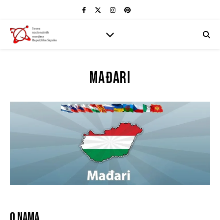
Mađari
O nama