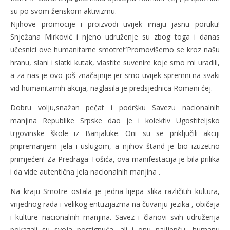
su po svom ženskom aktivizmu.
Njihove promocije i proizvodi uvijek imaju jasnu poruku!
Snježana Mirković i njeno udruženje su zbog toga i danas
učesnici ove humanitarne smotre!“Promovišemo se kroz našu
hranu, slani i slatki kutak, vlastite suvenire koje smo mi uradili,
a za nas je ovo još značajnije jer smo uvijek spremni na svaki
vid humanitarnih akcija, naglasila je predsjednica Romani ćej.
Dobru volju,snažan pečat i podršku Savezu nacionalnih
manjina Republike Srpske dao je i kolektiv Ugostiteljsko
trgovinske škole iz Banjaluke. Oni su se priključili akciji
pripremanjem jela i uslugom, a njihov štand je bio izuzetno
primjećen! Za Predraga Tošića, ova manifestacija je bila prilika
i da vide autentična jela nacionalnih manjina .
Na kraju Smotre ostala je jedna lijepa slika različitih kultura,
vrijednog rada i velikog entuzijazma na čuvanju jezika , običaja
i kulture nacionalnih manjina. Savez i članovi svih udruženja
pokazali su svoja postignuća, ali i onu najljepšu- humanu