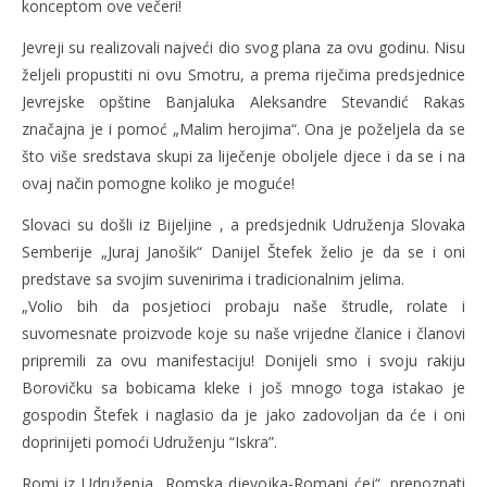
konceptom ove večeri!
Jevreji su realizovali najveći dio svog plana za ovu godinu. Nisu
željeli propustiti ni ovu Smotru, a prema riječima predsjednice
Jevrejske opštine Banjaluka Aleksandre Stevandić Rakas
značajna je i pomoć „Malim herojima“. Ona je poželjela da se
što više sredstava skupi za liječenje oboljele djece i da se i na
ovaj način pomogne koliko je moguće!
Slovaci su došli iz Bijeljine , a predsjednik Udruženja Slovaka
Semberije „Juraj Janošik“ Danijel Štefek želio je da se i oni
predstave sa svojim suvenirima i tradicionalnim jelima.
„Volio bih da posjetioci probaju naše štrudle, rolate i
suvomesnate proizvode koje su naše vrijedne članice i članovi
pripremili za ovu manifestaciju! Donijeli smo i svoju rakiju
Borovičku sa bobicama kleke i još mnogo toga istakao je
gospodin Štefek i naglasio da je jako zadovoljan da će i oni
doprinijeti pomoći Udruženju “Iskra”.
Romi iz Udruženja „Romska djevojka-Romani ćej“, prepoznati