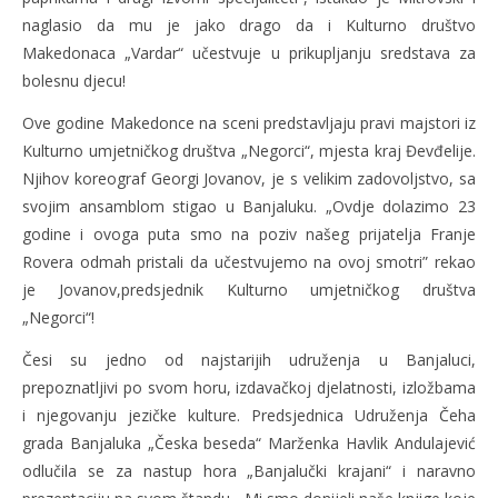
naglasio da mu je jako drago da i Kulturno društvo
Makedonaca „Vardar“ učestvuje u prikupljanju sredstava za
bolesnu djecu!
Ove godine Makedonce na sceni predstavljaju pravi majstori iz
Kulturno umjetničkog društva „Negorci“, mjesta kraj Đevđelije.
Njihov koreograf Georgi Jovanov, je s velikim zadovoljstvo, sa
svojim ansamblom stigao u Banjaluku. „Ovdje dolazimo 23
godine i ovoga puta smo na poziv našeg prijatelja Franje
Rovera odmah pristali da učestvujemo na ovoj smotri” rekao
je Jovanov,predsjednik Kulturno umjetničkog društva
„Negorci“!
Česi su jedno od najstarijih udruženja u Banjaluci,
prepoznatljivi po svom horu, izdavačkoj djelatnosti, izložbama
i njegovanju jezičke kulture. Predsjednica Udruženja Čeha
grada Banjaluka „Česka beseda“ Marženka Havlik Andulajević
odlučila se za nastup hora „Banjalučki krajani“ i naravno