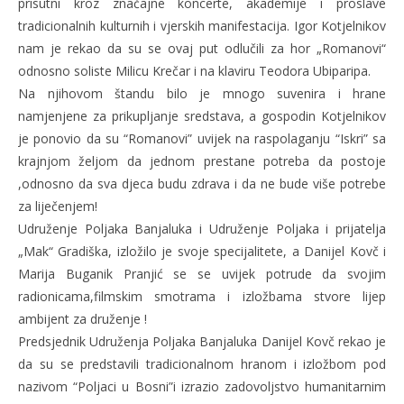
prisutni kroz značajne koncerte, akademije i proslave
tradicionalnih kulturnih i vjerskih manifestacija. Igor Kotjelnikov
nam je rekao da su se ovaj put odlučili za hor „Romanovi“
odnosno soliste Milicu Krečar i na klaviru Teodora Ubiparipa.
Na njihovom štandu bilo je mnogo suvenira i hrane
namjenjene za prikupljanje sredstava, a gospodin Kotjelnikov
je ponovio da su “Romanovi” uvijek na raspolaganju “Iskri” sa
krajnjom željom da jednom prestane potreba da postoje
,odnosno da sva djeca budu zdrava i da ne bude više potrebe
za liječenjem!
Udruženje Poljaka Banjaluka i Udruženje Poljaka i prijatelja
„Mak“ Gradiška, izložilo je svoje specijalitete, a Danijel Kovč i
Marija Buganik Pranjić se se uvijek potrude da svojim
radionicama,filmskim smotrama i izložbama stvore lijep
ambijent za druženje !
Predsjednik Udruženja Poljaka Banjaluka Danijel Kovč rekao je
da su se predstavili tradicionalnom hranom i izložbom pod
nazivom “Poljaci u Bosni”i izrazio zadovoljstvo humanitarnim