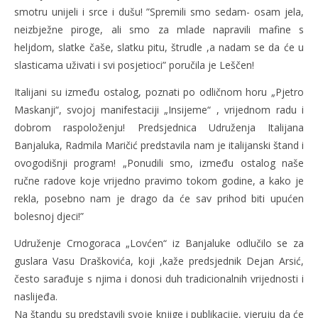
smotru unijeli i srce i dušu! ”Spremili smo sedam- osam jela,
neizbježne piroge, ali smo za mlade napravili mafine s
heljdom, slatke čaše, slatku pitu, štrudle ,a nadam se da će u
slasticama uživati i svi posjetioci” poručila je Leščen!
Italijani su između ostalog, poznati po odličnom horu „Pjetro
Maskanji“, svojoj manifestaciji „Insijeme“ , vrijednom radu i
dobrom raspoloženju! Predsjednica Udruženja Italijana
Banjaluka, Radmila Maričić predstavila nam je italijanski štand i
ovogodišnji program! „Ponudili smo, između ostalog naše
ručne radove koje vrijedno pravimo tokom godine, a kako je
rekla, posebno nam je drago da će sav prihod biti upućen
bolesnoj djeci!”
Udruženje Crnogoraca „Lovćen“ iz Banjaluke odlučilo se za
guslara Vasu Draškovića, koji ,kaže predsjednik Dejan Arsić,
često sarađuje s njima i donosi duh tradicionalnih vrijednosti i
naslijeđa.
Na štandu su predstavili svoje knjige i publikacije, vjeruju da će