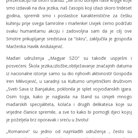
prezentaciju na svom štandu. „Mi smo donijeli naše knjige koje
smo izdavali na dva jezika, naš časopis koji izlazi skoro trideset
godina, spremili smo i poslastice karakteristične za češku
kuhinju prije svega šamrolne i marlenke! Uvijek ćemo podržati
svaku humanitarnu akciju i zadovoljna sam da je cilj ove
Smotre prikupljanje sredstava za “Iskru”, zaključila je gospođa
Marženka Havlik Andulajević.
Mađari udruženja „Magyar SZO” su takođe uspješni i
posvećeni. Škola jezika,izložbe,obilježavanje značajnih datuma
iz nacionalne istorije samo su dio njihovih aktivnosti! Gospođa
Iren Milivojević, u saradnji sa Kulturno umjetničkim društvom
„Sveti Sava iz Banjaluke, poklonila je splet vojvođanskih igara.
Osim toga, kako je naglasila na štand su iznijeli mnogo
mađarskih specijaliteta, kolača i drugih delikatesa koje su
vrijedne članice spremile, a sve to kako bi pomogli djeci kojoj
je poželjela brz oporavak i sreću u životu!
„Romanovi“ su jedno od najmlađih udruženja , često su