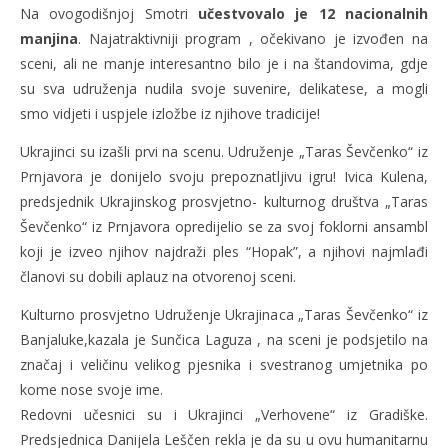
Na ovogodišnjoj Smotri
učestvovalo je 12 nacionalnih
manjina
. Najatraktivniji program , očekivano je izvođen na
sceni, ali ne manje interesantno bilo je i na štandovima, gdje
su sva udruženja nudila svoje suvenire, delikatese, a mogli
smo vidjeti i uspjele izložbe iz njihove tradicije!
Ukrajinci su izašli prvi na scenu. Udruženje „Taras Ševčenko“ iz
Prnjavora je donijelo svoju prepoznatljivu igru! Ivica Kulena,
predsjednik Ukrajinskog prosvjetno- kulturnog društva „Taras
Ševčenko“ iz Prnjavora opredijelio se za svoj foklorni ansambl
koji je izveo njihov najdraži ples “Hopak”, a njihovi najmlađi
članovi su dobili aplauz na otvorenoj sceni.
Kulturno prosvjetno Udruženje Ukrajinaca „Taras Ševčenko“ iz
Banjaluke,kazala je Sunčica Laguza , na sceni je podsjetilo na
značaj i veličinu velikog pjesnika i svestranog umjetnika po
kome nose svoje ime.
Redovni učesnici su i Ukrajinci „Verhovene“ iz Gradiške.
Predsjednica Danijela Leščen rekla je da su u ovu humanitarnu