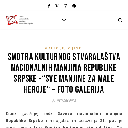
,
GALERIJE
VIJESTI
Smotra kulturnog stvaralaštva
nacionalnih manjina Republike
Srpske -“SVE MANJINE ZA MALE
HEROJE“ – FOTO GALERIJA
31. Oktobra 2025.
Kruna godišnjeg rada
Saveza nacionalnih manjina
Republike Srpske
i mnogobrojnih udruženja
21. put
je
organizovana kroz
Smotru kulturnog stvaralaštva
. Do