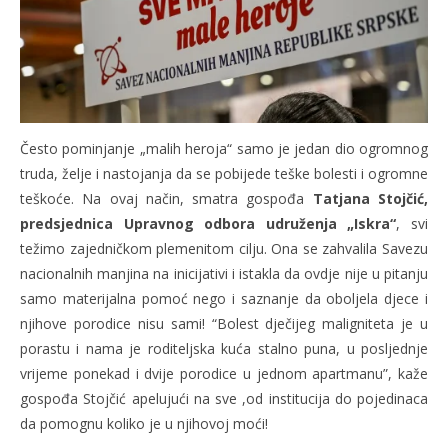
Često pominjanje „malih heroja“ samo je jedan dio ogromnog
truda, želje i nastojanja da se pobijede teške bolesti i ogromne
teškoće. Na ovaj način, smatra gospođa
Tatjana Stojčić,
predsjednica Upravnog odbora udruženja „Iskra“
, svi
težimo zajedničkom plemenitom cilju. Ona se zahvalila Savezu
nacionalnih manjina na inicijativi i istakla da ovdje nije u pitanju
samo materijalna pomoć nego i saznanje da oboljela djece i
njihove porodice nisu sami! “Bolest dječijeg maligniteta je u
porastu i nama je roditeljska kuća stalno puna, u posljednje
vrijeme ponekad i dvije porodice u jednom apartmanu”, kaže
gospođa Stojčić apelujući na sve ,od institucija do pojedinaca
da pomognu koliko je u njihovoj moći!