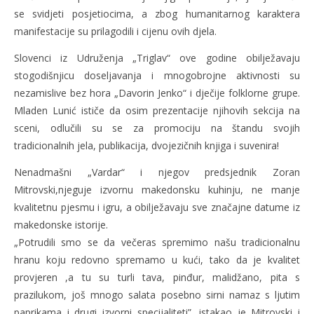
se svidjeti posjetiocima, a zbog humanitarnog karaktera
manifestacije su prilagodili i cijenu ovih djela.
Slovenci iz Udruženja „Triglav“ ove godine obilježavaju
stogodišnjicu doseljavanja i mnogobrojne aktivnosti su
nezamislive bez hora „Davorin Jenko“ i dječije folklorne grupe.
Mladen Lunić ističe da osim prezentacije njihovih sekcija na
sceni, odlučili su se za promociju na štandu svojih
tradicionalnih jela, publikacija, dvojezičnih knjiga i suvenira!
Nenadmašni „Vardar“ i njegov predsjednik Zoran
Mitrovski,njeguje izvornu makedonsku kuhinju, ne manje
kvalitetnu pjesmu i igru, a obilježavaju sve značajne datume iz
makedonske istorije.
„Potrudili smo se da večeras spremimo našu tradicionalnu
hranu koju redovno spremamo u kući, tako da je kvalitet
provjeren ,a tu su turli tava, pinđur, malidžano, pita s
prazilukom, još mnogo salata posebno sirni namaz s ljutim
paprikama i drugi izvorni specijaliteti”, istakao je Mitrovski i