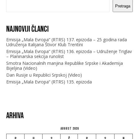
Pretraga
Najnoviji članci
Emisija „Mala Evropa“ (RTRS) 137. epizoda – 25 godina rada
Udruženja Italijana Štivor Klub Trentini
Emisija „Mala Evropa“ (RTRS) 136. epizoda – Udruženje Triglav
– Planinarska sekcija runolist
Smotra Nacionalnih manjina Republike Srpske i Akademija
Bijeljina (Video)
Dan Rusije u Republici Srpskoj (Video)
Emisija „Mala Evropa“ (RTRS) 135. epizoda
Arhiva
August 2026
P
U
S
Č
P
S
N