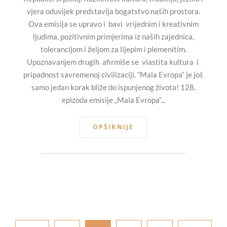
vjera oduvijek predstavlja bogatstvo naših prostora.
Ova emisija se upravo i bavi vrijednim i kreativnim
ljudima, pozitivnim primjerima iz naših zajednica,
tolerancijom i željom za lijepim i plemenitim.
Upoznavanjem drugih afirmiše se vlastita kultura i
pripadnost savremenoj civilizaciji. “Mala Evropa“ je još
samo jedan korak bliže do ispunjenog života! 128.
epizoda emisije „Mala Evropa“...
OPŠIRNIJE