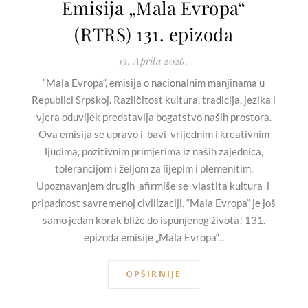
Emisija „Mala Evropa“
(RTRS) 131. epizoda
13. Aprila 2026.
“Mala Evropa“, emisija o nacionalnim manjinama u
Republici Srpskoj. Različitost kultura, tradicija, jezika i
vjera oduvijek predstavlja bogatstvo naših prostora.
Ova emisija se upravo i bavi vrijednim i kreativnim
ljudima, pozitivnim primjerima iz naših zajednica,
tolerancijom i željom za lijepim i plemenitim.
Upoznavanjem drugih afirmiše se vlastita kultura i
pripadnost savremenoj civilizaciji. “Mala Evropa“ je još
samo jedan korak bliže do ispunjenog života! 131.
epizoda emisije „Mala Evropa“...
OPŠIRNIJE