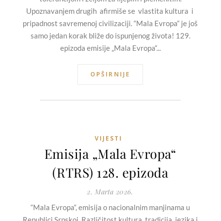
Upoznavanjem drugih afirmiše se vlastita kultura i
pripadnost savremenoj civilizaciji. “Mala Evropa“ je još
samo jedan korak bliže do ispunjenog života! 129.
epizoda emisije „Mala Evropa“...
OPŠIRNIJE
VIJESTI
Emisija „Mala Evropa“
(RTRS) 128. epizoda
2. Marta 2026.
“Mala Evropa“, emisija o nacionalnim manjinama u
Republici Srpskoj. Različitost kultura, tradicija, jezika i