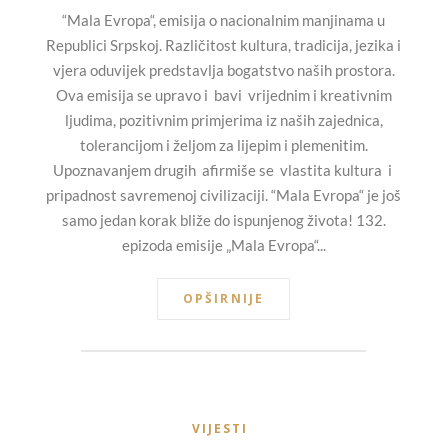
“Mala Evropa“, emisija o nacionalnim manjinama u
Republici Srpskoj. Različitost kultura, tradicija, jezika i
vjera oduvijek predstavlja bogatstvo naših prostora.
Ova emisija se upravo i bavi vrijednim i kreativnim
ljudima, pozitivnim primjerima iz naših zajednica,
tolerancijom i željom za lijepim i plemenitim.
Upoznavanjem drugih afirmiše se vlastita kultura i
pripadnost savremenoj civilizaciji. “Mala Evropa“ je još
samo jedan korak bliže do ispunjenog života! 132.
epizoda emisije „Mala Evropa“...
OPŠIRNIJE
VIJESTI