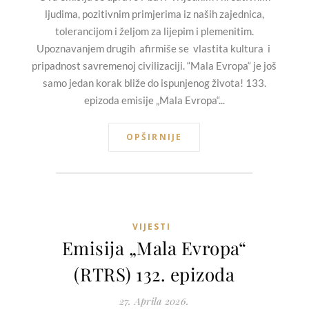
ljudima, pozitivnim primjerima iz naših zajednica,
tolerancijom i željom za lijepim i plemenitim.
Upoznavanjem drugih afirmiše se vlastita kultura i
pripadnost savremenoj civilizaciji. “Mala Evropa“ je još
samo jedan korak bliže do ispunjenog života! 133.
epizoda emisije „Mala Evropa“...
OPŠIRNIJE
VIJESTI
Emisija „Mala Evropa“
(RTRS) 132. epizoda
27. Aprila 2026.