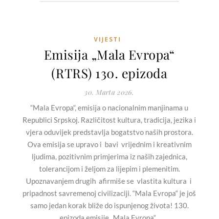
VIJESTI
Emisija „Mala Evropa“
(RTRS) 130. epizoda
30. Marta 2026.
“Mala Evropa“, emisija o nacionalnim manjinama u
Republici Srpskoj. Različitost kultura, tradicija, jezika i
vjera oduvijek predstavlja bogatstvo naših prostora.
Ova emisija se upravo i bavi vrijednim i kreativnim
ljudima, pozitivnim primjerima iz naših zajednica,
tolerancijom i željom za lijepim i plemenitim.
Upoznavanjem drugih afirmiše se vlastita kultura i
pripadnost savremenoj civilizaciji. “Mala Evropa“ je još
samo jedan korak bliže do ispunjenog života! 130.
epizoda emisije „Mala Evropa“...