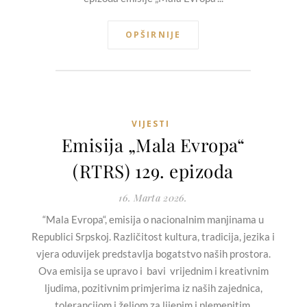
OPŠIRNIJE
VIJESTI
Emisija „Mala Evropa“
(RTRS) 129. epizoda
16. Marta 2026.
“Mala Evropa“, emisija o nacionalnim manjinama u
Republici Srpskoj. Različitost kultura, tradicija, jezika i
vjera oduvijek predstavlja bogatstvo naših prostora.
Ova emisija se upravo i bavi vrijednim i kreativnim
ljudima, pozitivnim primjerima iz naših zajednica,
tolerancijom i željom za lijepim i plemenitim.