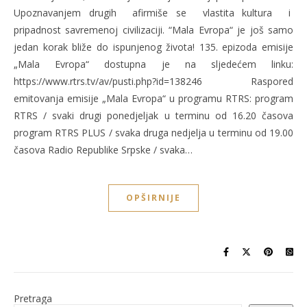
Upoznavanjem drugih afirmiše se vlastita kultura i
pripadnost savremenoj civilizaciji. “Mala Evropa“ je još samo
jedan korak bliže do ispunjenog života! 135. epizoda emisije
„Mala Evropa“ dostupna je na sljedećem linku:
https://www.rtrs.tv/av/pusti.php?id=138246 Raspored
emitovanja emisije „Mala Evropa“ u programu RTRS: program
RTRS / svaki drugi ponedjeljak u terminu od 16.20 časova
program RTRS PLUS / svaka druga nedjelja u terminu od 19.00
časova Radio Republike Srpske / svaka…
OPŠIRNIJE
Pretraga