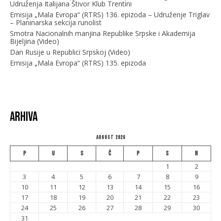
Udruženja Italijana Štivor Klub Trentini
Emisija „Mala Evropa“ (RTRS) 136. epizoda – Udruženje Triglav
– Planinarska sekcija runolist
Smotra Nacionalnih manjina Republike Srpske i Akademija
Bijeljina (Video)
Dan Rusije u Republici Srpskoj (Video)
Emisija „Mala Evropa“ (RTRS) 135. epizoda
Arhiva
August 2026
P
U
S
Č
P
S
N
1
2
3
4
5
6
7
8
9
10
11
12
13
14
15
16
17
18
19
20
21
22
23
24
25
26
27
28
29
30
31