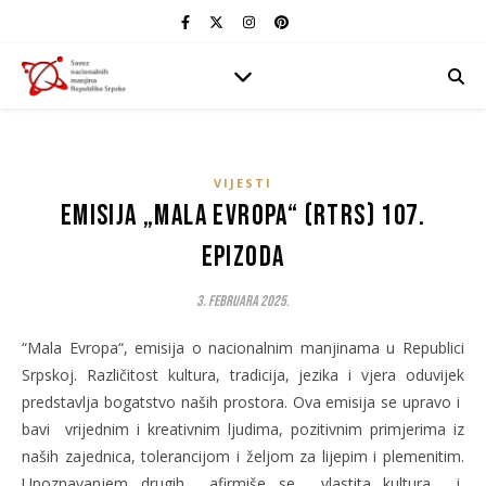
VIJESTI
Emisija „Mala Evropa“ (RTRS) 107.
epizoda
3. Februara 2025.
“Mala Evropa“, emisija o nacionalnim manjinama u Republici
Srpskoj. Različitost kultura, tradicija, jezika i vjera oduvijek
predstavlja bogatstvo naših prostora. Ova emisija se upravo i
bavi vrijednim i kreativnim ljudima, pozitivnim primjerima iz
naših zajednica, tolerancijom i željom za lijepim i plemenitim.
Upoznavanjem drugih afirmiše se vlastita kultura i