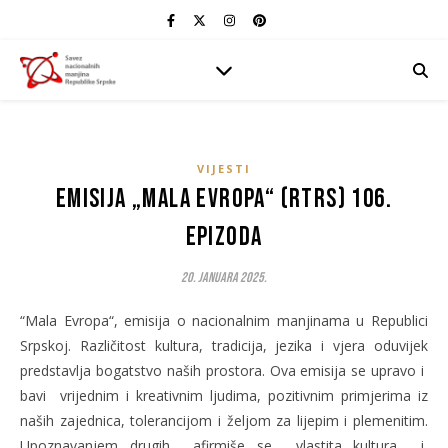
VIJESTI
Emisija „Mala Evropa“ (RTRS) 106.
epizoda
20. Januara 2025.
“Mala Evropa“, emisija o nacionalnim manjinama u Republici
Srpskoj. Različitost kultura, tradicija, jezika i vjera oduvijek
predstavlja bogatstvo naših prostora. Ova emisija se upravo i
bavi vrijednim i kreativnim ljudima, pozitivnim primjerima iz
naših zajednica, tolerancijom i željom za lijepim i plemenitim.
Upoznavanjem drugih afirmiše se vlastita kultura i