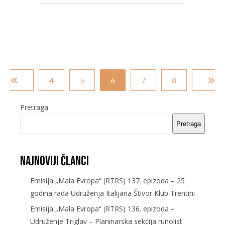
4
5
6
7
8
Pretraga
Pretraga
Najnoviji članci
Emisija „Mala Evropa“ (RTRS) 137. epizoda – 25
godina rada Udruženja Italijana Štivor Klub Trentini
Emisija „Mala Evropa“ (RTRS) 136. epizoda –
Udruženje Triglav – Planinarska sekcija runolist