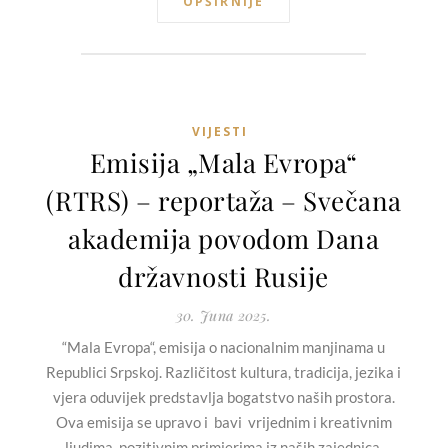
OPŠIRNIJE
VIJESTI
Emisija „Mala Evropa“
(RTRS) – reportaža – Svečana
akademija povodom Dana
državnosti Rusije
30. Juna 2025.
“Mala Evropa“, emisija o nacionalnim manjinama u
Republici Srpskoj. Različitost kultura, tradicija, jezika i
vjera oduvijek predstavlja bogatstvo naših prostora.
Ova emisija se upravo i bavi vrijednim i kreativnim
ljudima, pozitivnim primjerima iz naših zajednica,