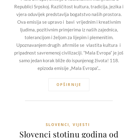
Republici Srpskoj. Različitost kultura, tradicija, jezika i
vjera oduvijek predstavlja bogatstvo naših prostora.
Ova emisija se upravo i bavi vrijednim i kreativnim
ljudima, pozitivnim primjerima iz naših zajednica,
tolerancijom i željom za lijepim i plemenitim.
Upoznavanjem drugih afirmiše se vlastita kultura i
pripadnost savremenoj civilizaciji. “Mala Evropa“ je još
samo jedan korak bliže do ispunjenog života! 118.
epizoda emisije „Mala Evropa“...
OPŠIRNIJE
SLOVENCI
,
VIJESTI
Slovenci stotinu godina od