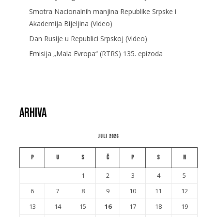
Smotra Nacionalnih manjina Republike Srpske i
Akademija Bijeljina (Video)
Dan Rusije u Republici Srpskoj (Video)
Emisija „Mala Evropa“ (RTRS) 135. epizoda
Arhiva
Juli 2026
P
U
S
Č
P
S
N
1
2
3
4
5
6
7
8
9
10
11
12
13
14
15
16
17
18
19