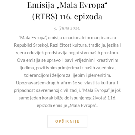
Emisija „Mala Evropa“
(RTRS) 116. epizoda
9. Juna 2025.
“Mala Evropa“, emisija o nacionalnim manjinama u
Republici Srpskoj. Različitost kultura, tradicija, jezika i
vjera oduvijek predstavlja bogatstvo naših prostora.
Ova emisija se upravo i bavi vrijednim i kreativnim
ljudima, pozitivnim primjerima iz naših zajednica,
tolerancijom i željom za lijepim i plemenitim.
Upoznavanjem drugih afirmiše se vlastita kultura i
pripadnost savremenoj civilizaciji. “Mala Evropa“ je još
samo jedan korak bliže do ispunjenog života! 116.
epizoda emisije „Mala Evropa“...
OPŠIRNIJE