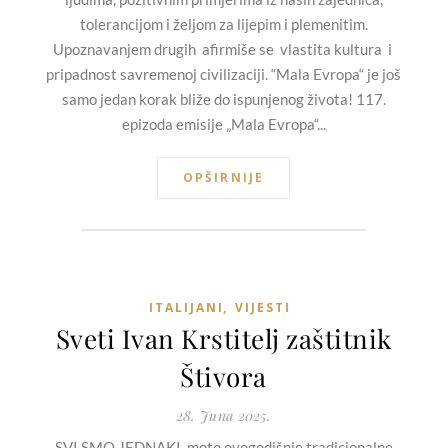
tolerancijom i željom za lijepim i plemenitim.
Upoznavanjem drugih afirmiše se vlastita kultura i
pripadnost savremenoj civilizaciji. “Mala Evropa“ je još
samo jedan korak bliže do ispunjenog života! 117.
epizoda emisije „Mala Evropa“...
OPŠIRNIJE
ITALIJANI
,
VIJESTI
Sveti Ivan Krstitelj zaštitnik
Štivora
28. Juna 2025.
SVI SMO JEDNAKI, moto ovogodišnje tradicionalne