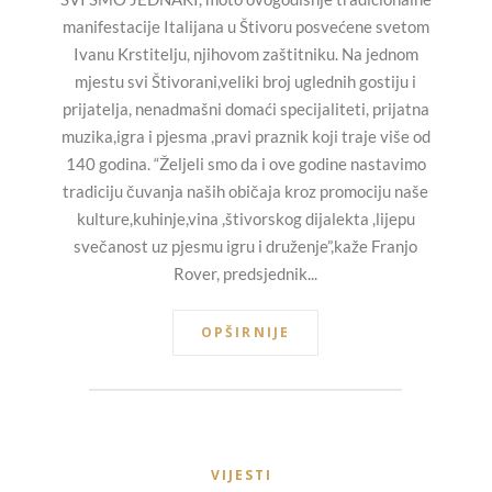
manifestacije Italijana u Štivoru posvećene svetom
Ivanu Krstitelju, njihovom zaštitniku. Na jednom
mjestu svi Štivorani,veliki broj uglednih gostiju i
prijatelja, nenadmašni domaći specijaliteti, prijatna
muzika,igra i pjesma ,pravi praznik koji traje više od
140 godina. “Željeli smo da i ove godine nastavimo
tradiciju čuvanja naših običaja kroz promociju naše
kulture,kuhinje,vina ,štivorskog dijalekta ,lijepu
svečanost uz pjesmu igru i druženje”,kaže Franjo
Rover, predsjednik...
OPŠIRNIJE
VIJESTI