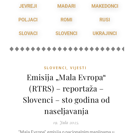
JEVREJI
MAĐARI
MAKEDONCI
POLJACI
ROMI
RUSI
SLOVACI
SLOVENCI
UKRAJINCI
SLOVENCI
,
VIJESTI
Emisija „Mala Evropa“
(RTRS) – reportaža –
Slovenci – sto godina od
naseljavanja
19. Jula 2025.
“Mala Evropa“, emisija o nacionalnim manjinama u