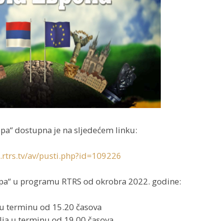
pa“ dostupna je na sljedećem linku:
.rtrs.tv/av/pusti.php?id=109226
opa“ u programu RTRS od okrobra 2022. godine:
 u terminu od 15.20 časova
ja u terminu od 19.00 časova