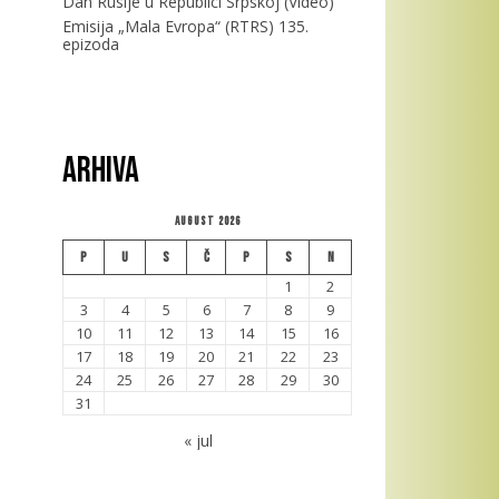
Dan Rusije u Republici Srpskoj (Video)
Emisija „Mala Evropa“ (RTRS) 135.
epizoda
Arhiva
August 2026
P
U
S
Č
P
S
N
1
2
3
4
5
6
7
8
9
10
11
12
13
14
15
16
17
18
19
20
21
22
23
24
25
26
27
28
29
30
31
« jul