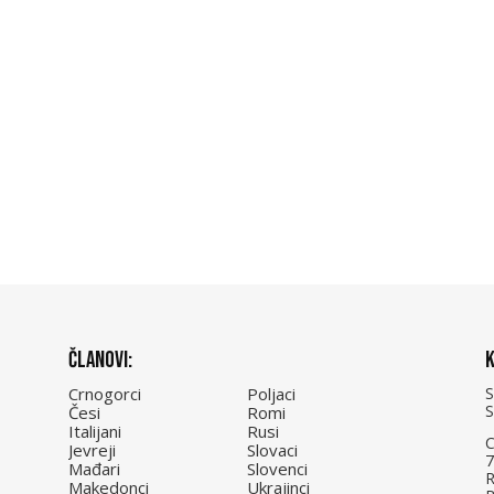
Članovi:
K
Crnogorci
Poljaci
Česi
Romi
Italijani
Rusi
C
Jevreji
Slovaci
7
Mađari
Slovenci
R
Makedonci
Ukrajinci