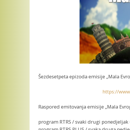
Šezdesetpeta epizoda emisije „Mala Evro
https://www
Raspored emitovanja emisije „Mala Evr
program RTRS / svaki drugi ponedjeljak
program RTRS PLUS / svaka druga nedjel