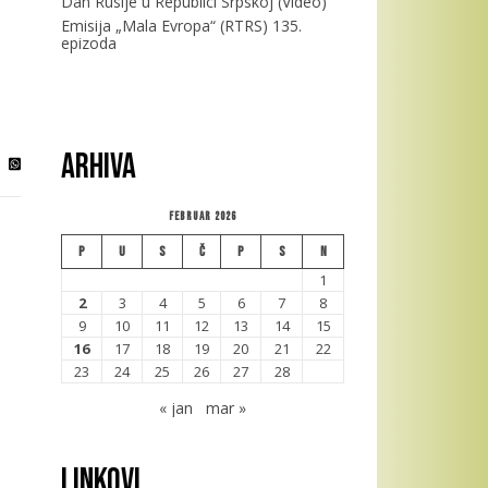
Dan Rusije u Republici Srpskoj (Video)
Emisija „Mala Evropa“ (RTRS) 135.
epizoda
Arhiva
Februar 2026
P
U
S
Č
P
S
N
1
2
3
4
5
6
7
8
9
10
11
12
13
14
15
16
17
18
19
20
21
22
23
24
25
26
27
28
« jan
mar »
Linkovi