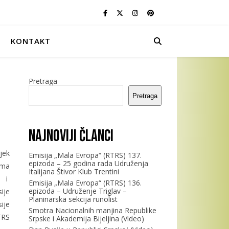
KONTAKT
Pretraga
Pretraga
Najnoviji članci
jek
Emisija „Mala Evropa“ (RTRS) 137.
epizoda – 25 godina rada Udruženja
ima
Italijana Štivor Klub Trentini
a i
Emisija „Mala Evropa“ (RTRS) 136.
epizoda – Udruženje Triglav –
ije
Planinarska sekcija runolist
ije
Smotra Nacionalnih manjina Republike
TRS
Srpske i Akademija Bijeljina (Video)