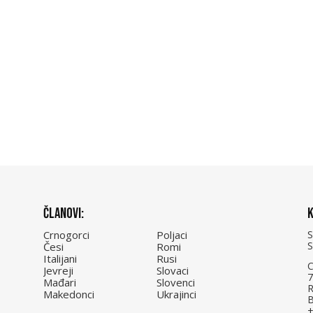
Članovi:
K
Crnogorci
Poljaci
Česi
Romi
Italijani
Rusi
C
Jevreji
Slovaci
7
Mađari
Slovenci
R
Makedonci
Ukrajinci
B
+