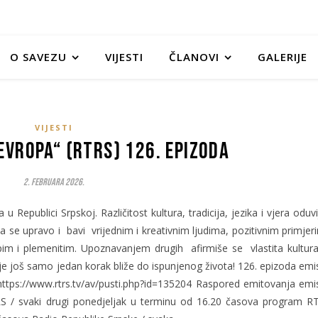
O SAVEZU
VIJESTI
ČLANOVI
GALERIJE
VIJESTI
Evropa“ (RTRS) 126. epizoda
2. Februara 2026.
Republici Srpskoj. Različitost kultura, tradicija, jezika i vjera oduvi
a se upravo i bavi vrijednim i kreativnim ljudima, pozitivnim primjer
jepim i plemenitim. Upoznavanjem drugih afirmiše se vlastita kultur
 je još samo jedan korak bliže do ispunjenog života! 126. epizoda emis
https://www.rtrs.tv/av/pusti.php?id=135204 Raspored emitovanja emis
 / svaki drugi ponedjeljak u terminu od 16.20 časova program R