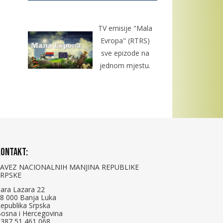
TV emisije "Mala
Evropa" (RTRS)
sve epizode na
jednom mjestu.
ontakt:
SAVEZ NACIONALNIH MANJINA REPUBLIKE
SRPSKE
ara Lazara 22
8 000 Banja Luka
epublika Srpska
osna i Hercegovina
387 51 461 068