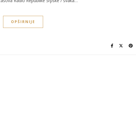
 časova Radio Republike Srpske / svaka…
OPŠIRNIJE