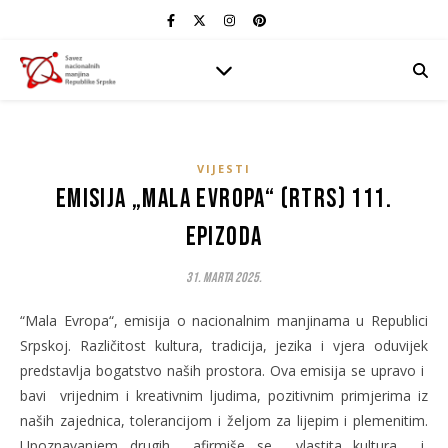
VIJESTI
Emisija „Mala Evropa“ (RTRS) 111.
epizoda
31. Marta 2025.
“Mala Evropa“, emisija o nacionalnim manjinama u Republici
Srpskoj. Različitost kultura, tradicija, jezika i vjera oduvijek
predstavlja bogatstvo naših prostora. Ova emisija se upravo i
bavi vrijednim i kreativnim ljudima, pozitivnim primjerima iz
naših zajednica, tolerancijom i željom za lijepim i plemenitim.
Upoznavanjem drugih afirmiše se vlastita kultura i