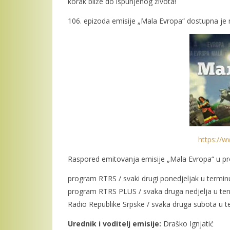
korak bliže do ispunjenog života!
106. epizoda emisije „Mala Evropa“ dostupna je 
https://w
Raspored emitovanja emisije „Mala Evropa“ u p
program RTRS / svaki drugi ponedjeljak u termi
program RTRS PLUS / svaka druga nedjelja u te
Radio Republike Srpske / svaka druga subota u 
Urednik i voditelj emisije:
Draško Ignjatić