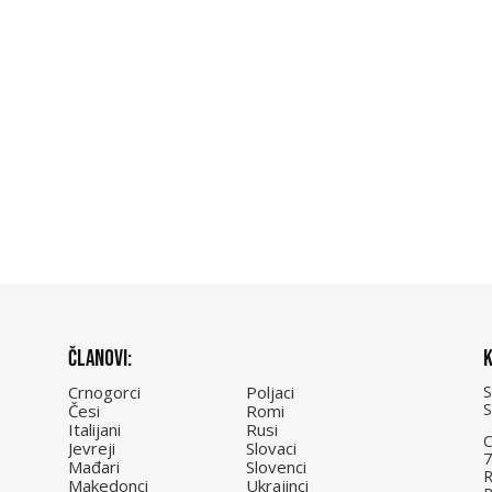
Članovi:
K
Crnogorci
Poljaci
Česi
Romi
Italijani
Rusi
C
Jevreji
Slovaci
7
Mađari
Slovenci
R
Makedonci
Ukrajinci