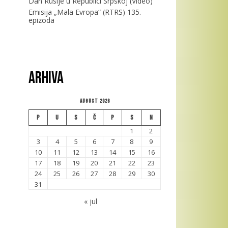
Dan Rusije u Republici Srpskoj (Video)
Emisija „Mala Evropa“ (RTRS) 135.
epizoda
Arhiva
August 2026
P
U
S
Č
P
S
N
1
2
3
4
5
6
7
8
9
10
11
12
13
14
15
16
17
18
19
20
21
22
23
24
25
26
27
28
29
30
31
« jul