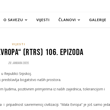
O SAVEZU
VIJESTI
ČLANOVI
GALERIJE
VIJESTI
Evropa“ (RTRS) 106. epizoda
20. Januara 2025.
u Republici Srpskoj.
jek predstavlja bogatstvo naših prostora.
im ljudima, pozitivnim primjerima iz naših zajednica, tolerancijom i
 i pripadnost savremenoj civilizaciji. “Mala Evropa“ je još samo jed