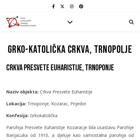
Grko-katolička crkva, Trnopolje
Crkva Presvete Euharistije, Trnoponje
Naziv objekta:
Crkva Presvete Euharistije
Lokacija:
Trnoponje, Kozarac, Prijedor
Konfesija:
Grkokatolička
Parohija Presvete Euharistije Kozaracje bila usastavu Parohije
BanjaLuka od 1910, a djeluje kao samostalna parohija od