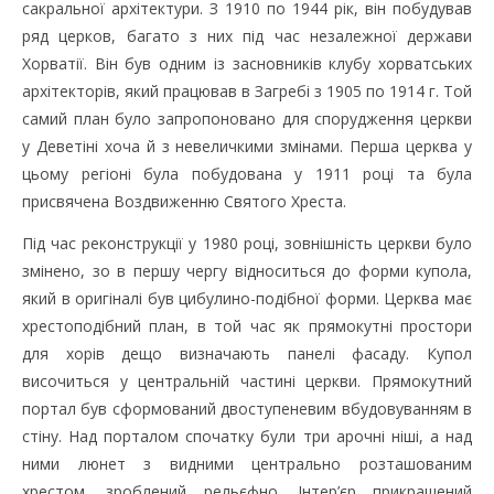
сакральної архітектури. З 1910 по 1944 рік, він побудував
ряд церков, багато з них під час незалежної держави
Хорватії. Він був одним із засновників клубу хорватських
архітекторів, який працював в Загребі з 1905 по 1914 г. Той
самий план було запропоновано для спорудження церкви
у Деветіні хоча й з невеличкими змінами. Перша церква у
цьому регіоні була побудована у 1911 році та була
присвячена Воздвиженню Святого Хреста.
Під час реконструкції у 1980 році, зовнішність церкви було
змінено, зо в першу чергу відноситься до форми купола,
який в оригіналі був цибулино-подібної форми. Церква має
хрестоподібний план, в той час як прямокутні простори
для хорів дещо визначають панелі фасаду. Купол
височиться у центральній частині церкви. Прямокутний
портал був сформований двоступеневим вбудовуванням в
стіну. Над порталом спочатку були три арочні ніші, а над
ними люнет з видними центрально розташованим
хрестом, зроблений рельєфно. Інтер’єр прикрашений