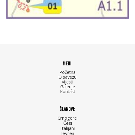
Meni:
Početna
O savezu
Vijesti
Galerije
Kontakt
Članovi:
Crnogorci
Česi
Italijani
Jevreji