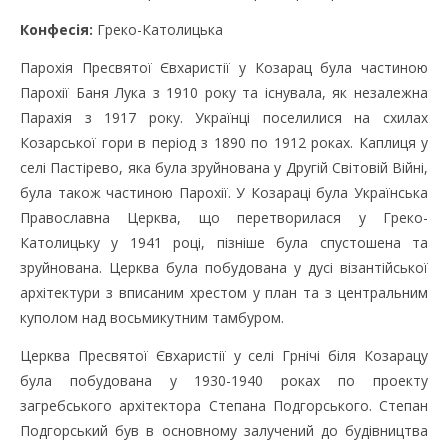
Конфесія:
Греко-Католицька
Парохія Пресвятої Євхаристії у Козарац була частиною
Парохії Баня Лука з 1910 року та існувала, як незалежна
Парахія з 1917 року. Українці поселилися на схилах
Козарської гори в період з 1890 по 1912 роках. Каплиця у
селі Пастірево, яка була зруйнована у Другій Світовій Війні,
була також частиною Парохії. У Козараці була Українська
Православна Церква, що перетворилася у Греко-
Католицьку у 1941 році, пізніше була спустошена та
зруйнована. Церква була побудована у дусі візантійської
архітектури з вписаним хрестом у план та з центральним
куполом над восьмикутним тамбуром.
Церква Пресвятої Євхаристії у селі Грнічі біля Козарацу
була побудована у 1930-1940 роках по проекту
загребського архітектора Степана Подгорського. Степан
Подгорський був в основному залучений до будівництва