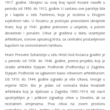
1917. godine. Ukrajinci su ovaj kraj ispod Kozare naselili u
periodu od 1890. do 1912. godine. U sastavu ove parohije bila
je i kapela u selu Pastirevo, koja je srušena u Drugom
svjetskom ratu. U Kozarcu je postojao pravoslavni ukrajinski
hram, koji je 1941. godine pretvoren u unijatski, a potom
devastiran i porušen. Crkva je građena u duhu vizantijske
arhitekture, osnove upisanog krsta, sa centralno postavljenom
kupolom na osmostranom tamburu.
Hram Presvete Euharistije u selu Hrnići kod Kozarca građen je
u periodu od 1930. do 1940. godine, prema projektu koji je
izradio arhitekta Stjepan Podhorski (Podhorsky) iz Zagreba.
Stjepan Podhorski se uglavnom bavio crkvenom arhitekturom.
Od 1910. do 1944. godine izgradio je više crkava, mnoge u
vrijeme NDH. Bio je jedan od osnivača kluba hrvatskih
arhitekata koji je djelovao u Zagrebu 1905–1914. Isti nacrt
upotrijebljen je i prilikom izgradnje crkve u Devetini, ali sa
neznatnim izmjenama. Prva crkva na ovom prostoru
sagrađena je 1911. godine i bila je posvećena Vozdviženju