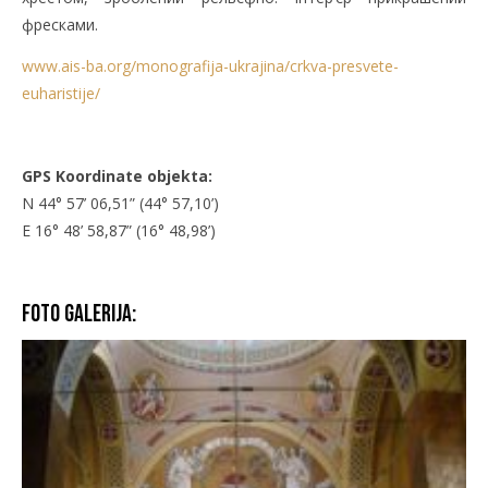
фресками.
www.ais-ba.org/monografija-ukrajina/crkva-presvete-
euharistije/
GPS Koordinate objekta:
N 44° 57’ 06,51” (44° 57,10’)
E 16° 48’ 58,87” (16° 48,98’)
Foto galerija: