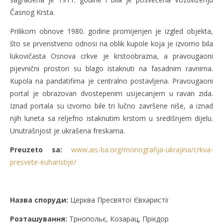
Časnog Krsta.
Prilikom obnove 1980. godine promijenjen je izgled objekta,
što se prvenstveno odnosi na oblik kupole koja je izvorno bila
lukovičasta Osnova crkve je krstoobrazna, a pravougaoni
pijevnični prostori su blago istaknuti na fasadnim ravnima.
Kupola na pandatifima je centralno postavljena. Pravougaoni
portal je obrazovan dvostepenim usijecanjem u ravan zida.
Iznad portala su izvorno bile tri lučno završene niše, a iznad
njih luneta sa reljefno istaknutim krstom u središnjem dijelu.
Unutrašnjost je ukrašena freskama.
Preuzeto sa:
www.ais-ba.org/monografija-ukrajina/crkva-
presvete-euharistije/
Назва споруди:
Церква Пресвятої Євхаристії
Розташування:
Трнопольє, Козарац, Прієдор