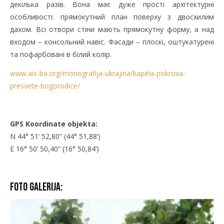
декілька разів. Вона має дуже прості архітектурні
особливості: прямокутний план поверху з двосхилим
дахом. Всі отвори стіни мають прямокутну форму, а над
входом – консольний навіс. Фасади – плоскі, оштукатурені
та пофарбовані в білий колір.
www.ais-ba.org/monografija-ukrajina/kapela-pokrova-
presvete-bogorodice/
GPS Koordinate objekta:
N 44° 51’ 52,80” (44° 51,88’)
E 16° 50’ 50,40” (16° 50,84’)
Foto galerija: