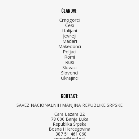
Članovi:
Crnogorci
Česi
Italijani
Jevreji
Mađari
Makedonci
Poljaci
Romi
Rusi
Slovaci
Slovenci
Ukrajinci
Kontakt:
SAVEZ NACIONALNIH MANJINA REPUBLIKE SRPSKE
Cara Lazara 22
78 000 Banja Luka
Republika Srpska
Bosna i Hercegovina
+387 51 461 068
snmrs@teol.net