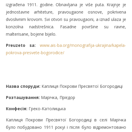
izgrađena 1911. godine. Obnavljana je više puta. Krajnje je
jednostavne arhiteture, pravougaone osnove, pokrivena
dvoslivnim krovom. Svi otvori su pravougaoni, a iznad ulaza je
konzolna nadstrešnica. Fasadne površine su ravne,
malterisane, bojene bijelo.
Preuzeto sa:
www.ais-ba.org/monografija-ukrajina/kapela-
pokrova-presvete-bogorodice/
Назва споруди:
Каплиця Покрови Пресвятої Богородиці
Розташування:
Марічка, Прієдор
Конфесія:
Греко-Католицька
Каплиця Покрови Пресвятої Богородиці в селі Марічка
було побудовано 1911 рокуі і після було відремонтовано