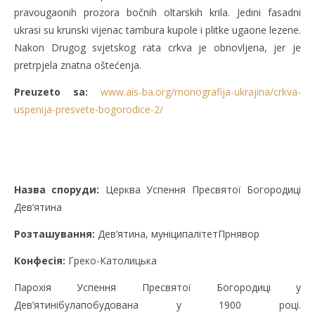
pravougaonih prozora bočnih oltarskih krila. Jedini fasadni
ukrasi su krunski vijenac tambura kupole i plitke ugaone lezene.
Nakon Drugog svjetskog rata crkva je obnovljena, jer je
pretrpjela znatna oštećenja.
Preuzeto sa:
www.ais-ba.org/monografija-ukrajina/crkva-
uspenija-presvete-bogorodice-2/
Назва споруди:
Церква Успення Пресвятої Богородиці
Дев’ятина
Розташування:
Дев’ятина, муніципалітетПрнявор
Конфесія:
Греко-Католицька
Парохія Успення Пресвятої Богородиці у
Дев’ятинібулапобудована у 1900 році.