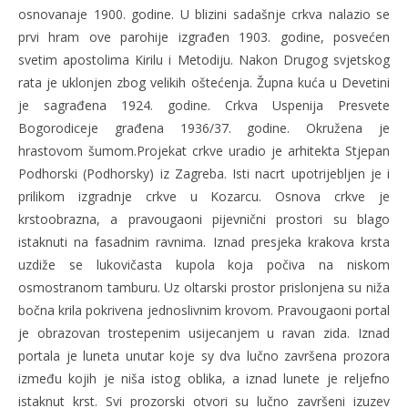
osnovanaje 1900. godine. U blizini sadašnje crkva nalazio se
prvi hram ove parohije izgrađen 1903. godine, posvećen
svetim apostolima Kirilu i Metodiju. Nakon Drugog svjetskog
rata je uklonjen zbog velikih oštećenja. Župna kuća u Devetini
je sagrađena 1924. godine. Crkva Uspenija Presvete
Bogorodiceje građena 1936/37. godine. Okružena je
hrastovom šumom.Projekat crkve uradio je arhitekta Stjepan
Podhorski (Podhorsky) iz Zagreba. Isti nacrt upotrijebljen je i
prilikom izgradnje crkve u Kozarcu. Osnova crkve je
krstoobrazna, a pravougaoni pijevnični prostori su blago
istaknuti na fasadnim ravnima. Iznad presjeka krakova krsta
uzdiže se lukovičasta kupola koja počiva na niskom
osmostranom tamburu. Uz oltarski prostor prislonjena su niža
bočna krila pokrivena jednoslivnim krovom. Pravougaoni portal
je obrazovan trostepenim usijecanjem u ravan zida. Iznad
portala je luneta unutar koje sy dva lučno završena prozora
između kojih je niša istog oblika, a iznad lunete je reljefno
istaknut krst. Svi prozorski otvori su lučno završeni izuzev