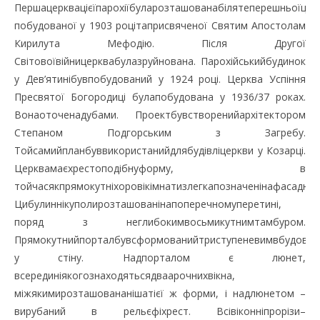
Першацерквацієїпарохіїбуларозташованабілятеперешньоїцер
побудованої у 1903 роцітаприсвяченої Святим Апостолам
Кирилута Мефодію. Після Другої
Світовоївійницерквабулазруйнована. Парохійськийбудинок
у Дев’ятинібувпобудований у 1924 році. Церква Успіння
Пресвятої Богородиці булапобудована у 1936/37 роках.
Вонаоточенадубами. Проектбувстворенийархітектором
Степаном Подгорським з Загребу.
Тойсамийпланбуввикористанийдлябудівліцеркви у Козарці.
Церквамаєхрестоподібнуформу, в
тойчасякпрямокутніхоровікімнатизлегкапозначенінафасадни
Цибулиннікуполирозташованінапоперечномуперетині,
поряд з неглибокимвосьмикутнимтамбуром.
Прямокутнийпорталбувсформованийтриступеневимвбудовув
у стіну. Надпорталом є люнет,
всерединіякогознаходятьсядваарочнихвікна,
міжякимирозташовананішатієї ж форми, і надлюнетом –
вирубаний в рельєфіхрест. Всівіконніпрорізи–