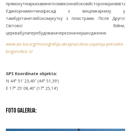
прямокутніаркизавиняткомвіконнабоковійсторонікрилвівтаря
Єдиніорнаментинафасаді є вінцемкарнизу у
тамбурітанеглибокомукутку з пілястрами. Після Другої
Світової Війни,
церквабулаперебудованачереззначніушкодження.
www.ais-ba.org/monografija-ukrajina/crkva-uspenija-presvete-
bogorodice-2/
GPS Koordinate objekta:
N 44° 51’ 23,40” (44° 51,39’)
E 17° 25’ 08,40” (17° 25,14’)
Foto galerija: