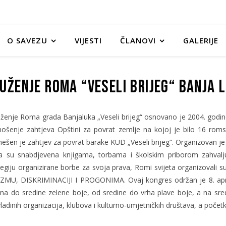
O SAVEZU
VIJESTI
ČLANOVI
GALERIJE
uženje Roma “Veseli brijeg“ Banja 
ženje Roma grada Banjaluka „Veseli brijeg“ osnovano je 2004. godine,
ošenje zahtjeva Opštini za povrat zemlje na kojoj je bilo 16 romski
ešen je zahtjev za povrat barake KUD „Veseli brijeg“. Organizovan je
a su snabdjevena knjigama, torbama i školskim priborom zahvaljuj
tegiju organizirane borbe za svoja prava, Romi svijeta organizovali
ZMU, DISKRIMINACIJI I PROGONIMA. Ovaj kongres održan je 8. apr
na do sredine zelene boje, od sredine do vrha plave boje, a na sred
dinih organizacija, klubova i kulturno-umjetničkih društava, a početk