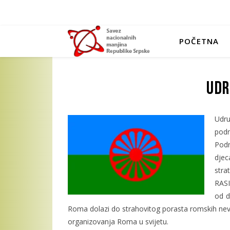
POČETNA
Udr
Udru
podn
Podn
djec
stra
RASI
od d
Roma dolazi do strahovitog porasta romskih nevla
organizovanja Roma u svijetu.