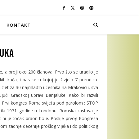
KONTAKT
Luka
 a broji oko 200 članova. Prvo što se uradilo je
h kuća, i barake u kojoj je živjelo 7 porodica.
 izlet za 30 najmlađih učesnika na Mrakovicu, sva
ući Gradskoj upravi Banjaluke. Kako bi razvili
 su Prvi kongres Roma svijeta pod parolom : STOP
ila 1971. godine u Londonu. Romska zastava je
ini je točak braon boje. Poslije prvog Kongresa
om zadnje decenije prošlog vijeka i do političkog