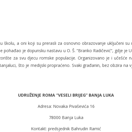
ju školu, a oni koji su prerasli za osnovno obrazovanje uključeni 
e pohađao je dopunsku nastavu u O. Š. “Branko Radičević“, gdje je U
ozorište za svu djecu romske populacije. Organizovano je i učešće 
jaluci, što je medijski propraćeno. Svaki građanin, bez obzira na 
UDRUŽENJE ROMA “VESELI BRIJEG” BANJA LUKA
Adresa: Novaka Pivaševića 16
78000 Banja Luka
Kontakt: predsjednik Bahrudin Ramić