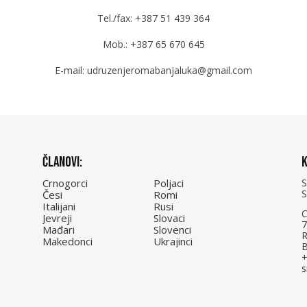
Tel./fax: +387 51 439 364
Mob.: +387 65 670 645
E-mail: udruzenjeromabanjaluka@gmail.com
Članovi:
K
Crnogorci
Poljaci
Česi
Romi
Italijani
Rusi
C
Jevreji
Slovaci
7
Mađari
Slovenci
R
Makedonci
Ukrajinci
B
+
s