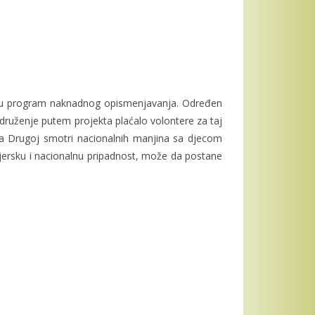
su u program naknadnog opismenjavanja. Određen
druženje putem projekta plaćalo volontere za taj
na Drugoj smotri nacionalnih manjina sa djecom
vjersku i nacionalnu pripadnost, može da postane