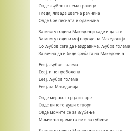
Овде љубовта нема граници
Гледај ливада цветна рамнина
Овде бре песната е одамнина
За многу години Македонци каде и да сте
За многу години мој народе на Македонија
Со љубов сега да наздравиме, љубов голема
За вечна да и биде среќата на Македонија
Еееј, љубов голема
Еееј, и не преболена
Еееј, љубов голема
Еееј, за Македонија
Овде меракот срца изгоре
Овде виното души отвори
Овде момите се за љубење
Момчиња времето не е за губење
За многу години Македонци каде и да сте