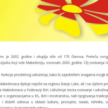
 je 2002. godine i okuplja više od 170 članova. Preteča ovog
zijasta koji vole Makedoniju, osnovalo 2000. godine. Cilj osnivanja U
funkcije prvobitnog udruženja, kako bi zajedničkim snagama mogli da
akedonaca djeluje najviše na regionu Banje Luke, ali i na cijelom pr
 Makedonaca u Federaciji BiH. Udruženje inicira osnivanje i udruživa
e s organizacijama u RS, BiH i inostranstvu, radi njegovanja tradici
tva i dobrih odnosa u oblasti kulture, prosvjete, nauke, tehnike,
 turizma i humanitarnih odnosa.