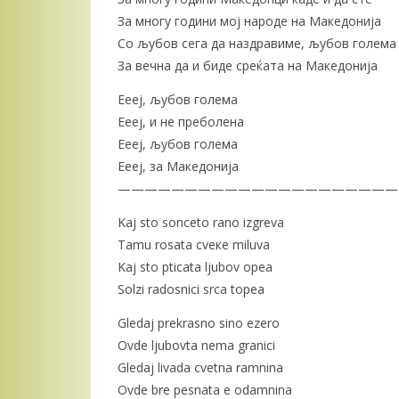
За многу години мој народе на Македонија
Со љубов сега да наздравиме, љубов голема
За вечна да и биде среќата на Македонија
Еееј, љубов голема
Еееј, и не преболена
Еееј, љубов голема
Еееј, за Македонија
—————————————————————
Kaj sto sonceto rano izgreva
Tamu rosata cveкe miluva
Kaj sto pticata ljubov opea
Solzi radosnici srca topea
Gledaj prekrasno sino ezero
Ovde ljubovta nema granici
Gledaj livada cvetna ramnina
Ovde bre pesnata e odamnina