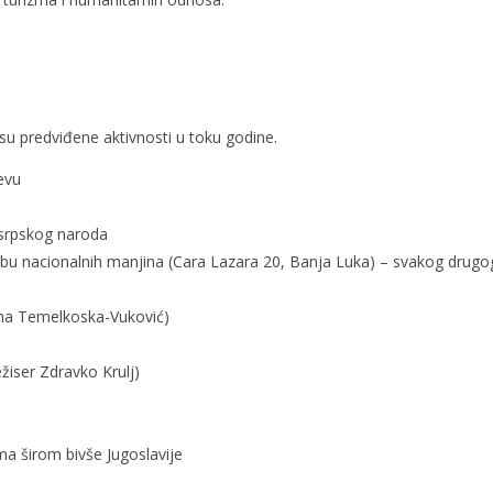
su predviđene aktivnosti u toku godine.
evu
srpskog naroda
ubu nacionalnih manjina (Cara Lazara 20, Banja Luka) – svakog drugo
na Temelkoska-Vuković)
ežiser Zdravko Krulj)
ma širom bivše Jugoslavije