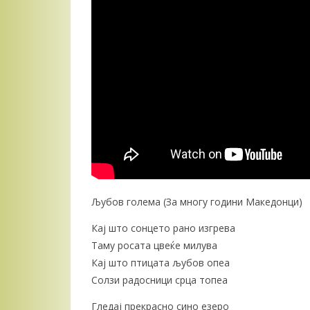
Љубов голема (За многу години Македонци)
Кај што сонцето рано изгрева
Таму росата цвеќе милува
Кај што птицата љубов опеа
Солзи радосници срца топеа
Гледај прекрасно сино езеро