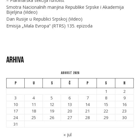
– Planinarska sekcija runolist
Smotra Nacionalnih manjina Republike Srpske i Akademija
Bijeljina (Video)
Dan Rusije u Republici Srpskoj (Video)
Emisija „Mala Evropa“ (RTRS) 135. epizoda
Arhiva
August 2026
P
U
S
Č
P
S
N
1
2
3
4
5
6
7
8
9
10
11
12
13
14
15
16
17
18
19
20
21
22
23
24
25
26
27
28
29
30
31
« jul