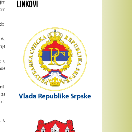
Linkovi
jim
tim
do,
 da
nje
e u
ade
nih
 za
elj
, u