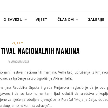
O SAVEZU
VIJESTI
ČLANOVI
GALERIJE
VIJESTI
stival nacionalnih manjina
11. Decembra 2025.
onalni Festival nacionalnih manjina. Veliki broj udruženja iz Prnjavor
 novac za liječenje četvorogodišnje Aldine Halilić.
anjina Republike Srpske i grada Prnjavora naglasio je da je ovo p
javoru i da su kao humanitarni ljudi odlučili da sredstva prikuplj
ne za liječenje oboljele djevojčice iz Puraća! ”Moja je želja, dodao
 da skupljamo nekom za zdravlje”…