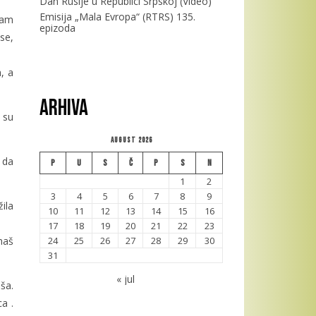
Dan Rusije u Republici Srpskoj (Video)
Emisija „Mala Evropa“ (RTRS) 135.
sam
epizoda
se,
, a
Arhiva
 su
August 2026
 da
P
U
S
Č
P
S
N
1
2
3
4
5
6
7
8
9
ila
10
11
12
13
14
15
16
17
18
19
20
21
22
23
naš
24
25
26
27
28
29
30
31
« jul
ša.
a .