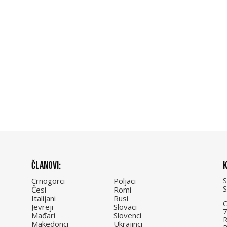
Članovi:
K
Crnogorci
Poljaci
Česi
Romi
Italijani
Rusi
C
Jevreji
Slovaci
7
Mađari
Slovenci
R
Makedonci
Ukrajinci