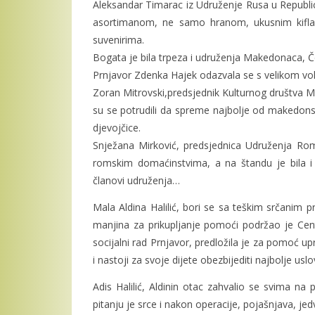
Aleksandar Timarac iz Udruženje Rusa u Republici
asortimanom, ne samo hranom, ukusnim kifla
suvenirima.
Bogata je bila trpeza i udruženja Makedonaca, 
Prnjavor Zdenka Hajek odazvala se s velikom voljo
Zoran Mitrovski,predsjednik Kulturnog društva Ma
su se potrudili da spreme najbolje od makedonskih
djevojčice.
Snježana Mirković, predsjednica Udruženja Roms
romskim domaćinstvima, a na štandu je bila i 
članovi udruženja…
Mala Aldina Halilić, bori se sa teškim srčanim p
manjina za prikupljanje pomoći podržao je Cent
socijalni rad Prnjavor, predložila je za pomoć up
i nastoji za svoje dijete obezbijediti najbolje u
Adis Halilić, Aldinin otac zahvalio se svima na
pitanju je srce i nakon operacije, pojašnjava, jedv