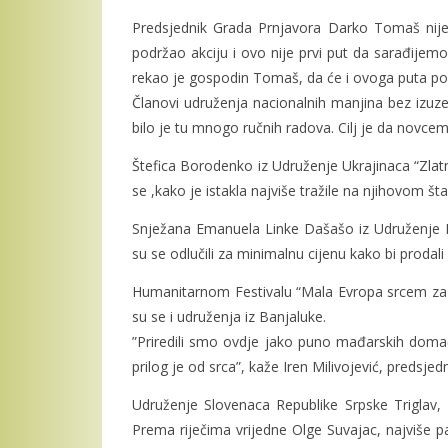
Predsjednik Grada Prnjavora Darko Tomaš nije
podržao akciju i ovo nije prvi put da sarađije
rekao je gospodin Tomaš, da će i ovoga puta pob
Članovi udruženja nacionalnih manjina bez izuzet
bilo je tu mnogo ručnih radova. Cilj je da novcem
Štefica Borodenko iz Udruženje Ukrajinaca “Zlatni
se ,kako je istakla najviše tražile na njihovom št
Snježana Emanuela Linke Dašašo iz Udruženje Ita
su se odlučili za minimalnu cijenu kako bi prodali
Humanitarnom Festivalu “Mala Evropa srcem za Al
su se i udruženja iz Banjaluke.
”Priredili smo ovdje jako puno mađarskih domać
prilog je od srca”, kaže Iren Milivojević, preds
Udruženje Slovenaca Republike Srpske Triglav, Ba
Prema riječima vrijedne Olge Suvajac, najviše p