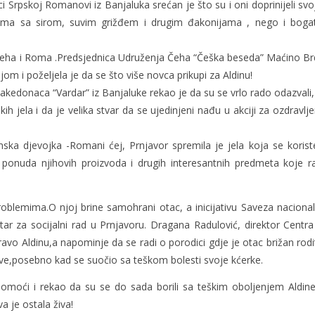
 Srpskoj Romanovi iz Banjaluka srećan je što su i oni doprinijeli svo
ma sa sirom, suvim grižđem i drugim đakonijama , nego i boga
Čeha i Roma .Predsjednica Udruženja Čeha “Češka beseda” Maćino Br
m i poželjela je da se što više novca prikupi za Aldinu!
kedonaca “Vardar” iz Banjaluke rekao je da su se vrlo rado odazvali,
 jela i da je velika stvar da se ujedinjeni nađu u akciji za ozdravlje
ka djevojka -Romani ćej, Prnjavor spremila je jela koja se korist
ponuda njihovih proizvoda i drugih interesantnih predmeta koje r
roblemima.O njoj brine samohrani otac, a inicijativu Saveza nacional
ar za socijalni rad u Prnjavoru. Dragana Radulović, direktor Centra
ravo Aldinu,a napominje da se radi o porodici gdje je otac brižan rodit
slove,posebno kad se suočio sa teškom bolesti svoje kćerke.
 pomoći i rekao da su se do sada borili sa teškim oboljenjem Aldine
a je ostala živa!