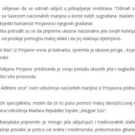
 oklijevao da se odmah uključi u prikupljanje sredstava. “Odmah 
mo sa Savezom nacionalnih manjina u korist naših sugrađana. Nadam 
ijediti humanost Prnjavora i njegovih građana!
ka potrudili su se da pripreme ukusna nacionalna jela svojih kuhinja
 od prodaje pomognu maloj Aldini i da joj olakšaju djetinjstvo.
 klas” iz Prnjavor vrsna je kulinarka, spremila je ukusne piroge , koje
andu!
lijana Prnjavor predstavila je svoju ponudu ukusnih jela i naglasila
 što više proizvoda.
dinino srce” osim udruženja nacionlnih manjina iz Prnjavora pridruž
ih specijaliteta, mislim da će to puno pomoći maloj devojčici,ovaj 
jednica Udruženja Mađara Republike Srpske „Magyar Szo“.
njaluka pripremilo je mnogo jela uključujući i tradicionalnih slatki
ažnje privukla je potica od oraha i međimurska, prekomurska gibanic