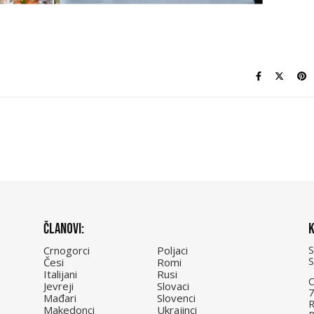
Članovi:
K
Crnogorci
Poljaci
Česi
Romi
Italijani
Rusi
C
Jevreji
Slovaci
7
Mađari
Slovenci
R
Makedonci
Ukrajinci