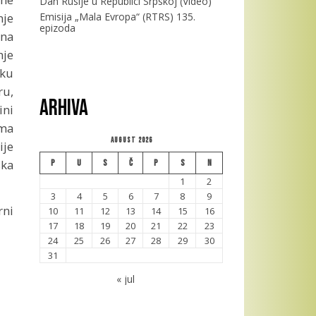
Dan Rusije u Republici Srpskoj (Video)
nje
Emisija „Mala Evropa“ (RTRS) 135.
epizoda
ana
nje
iku
ru,
Arhiva
ini
ema
August 2026
ije
ska
P
U
S
Č
P
S
N
1
2
3
4
5
6
7
8
9
rni
10
11
12
13
14
15
16
17
18
19
20
21
22
23
24
25
26
27
28
29
30
31
« jul