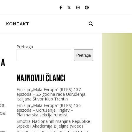
KONTAKT
Pretraga
Pretraga
na
Najnoviji članci
Emisija „Mala Evropa“ (RTRS) 137.
epizoda – 25 godina rada Udruženja
Italijana Štivor Klub Trentini
da.
Emisija „Mala Evropa“ (RTRS) 136.
epizoda – Udruženje Triglav –
ada
Planinarska sekcija runolist
Smotra Nacionalnih manjina Republike
Srpske i Akademija Bijeljina (Video)
ine