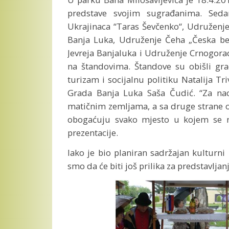
predstave svojim sugrađanima. Seda
Ukrajinaca “Taras Ševčenko“, Udruženje 
Banja Luka, Udruženje Čeha „Česka be
Jevreja Banjaluka i Udruženje Crnogoraca
na štandovima. Štandove su obišli grad
turizam i socijalnu politiku Natalija T
Grada Banja Luka Saša Čudić. “Za na
matičnim zemljama, a sa druge strane on
obogaćuju svako mjesto u kojem se na
prezentacije.
Iako je bio planiran sadržajan kulturni
smo da će biti još prilika za predstavljan