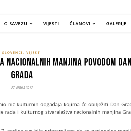
O SAVEZU
VIJESTI
ČLANOVI
GALERIJE
,
SLOVENCI
VIJESTI
ja nacionalnih manjina povodom Da
Grada
27. Aprila 2017.
io niz kulturnih događaja kojima će obilježiti Dan Gra
je rada i kulturnog stvaralaštva nacionalnih manjina Gr
17. godine sve bilo pripremljeno da se nacionalne manj