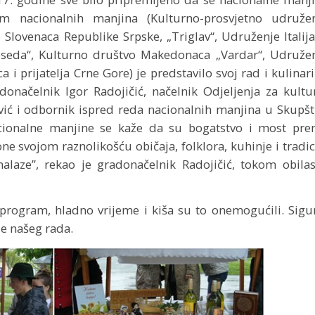
m nacionalnih manjina (Kulturno-prosvjetno udruže
Slovenaca Republike Srpske, „Triglav“, Udruženje Italij
seda“, Kulturno društvo Makedonaca „Vardar“, Udruže
 i prijatelja Crne Gore) je predstavilo svoj rad i kulinar
onačelnik Igor Radojičić, načelnik Odjeljenja za kultu
rivić i odbornik ispred reda nacionalnih manjina u Skupšt
cionalne manjine se kaže da su bogatstvo i most pr
e svojom raznolikošću običaja, folklora, kuhinje i tradic
laze”, rekao je gradonačelnik Radojičić, tokom obila
 program, hladno vrijeme i kiša su to onemogućili. Sigu
je našeg rada.