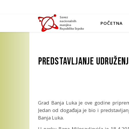
POČETNA
Predstavljanje udružen
Grad Banja Luka je ove godine priprem
Jedan od događaja je bio i predstavljan
Banja Luka.
U parku Bana Milosavljevića je 18.4.20