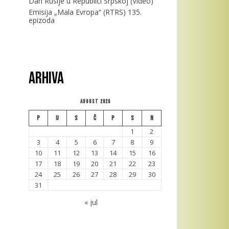
Dan Rusije u Republici Srpskoj (Video)
Emisija „Mala Evropa“ (RTRS) 135.
epizoda
Arhiva
August 2026
P
U
S
Č
P
S
N
1
2
3
4
5
6
7
8
9
10
11
12
13
14
15
16
17
18
19
20
21
22
23
24
25
26
27
28
29
30
31
« jul