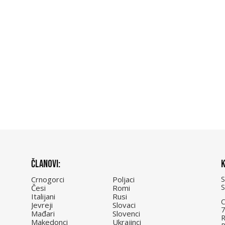
Članovi:
K
Crnogorci
Poljaci
Česi
Romi
Italijani
Rusi
C
Jevreji
Slovaci
7
Mađari
Slovenci
R
Makedonci
Ukrajinci