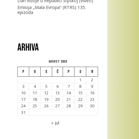
Dan Rusije u Republici Srpskoj (Video)
Emisija „Mala Evropa“ (RTRS) 135.
epizoda
Arhiva
August 2026
P
U
S
Č
P
S
N
1
2
3
4
5
6
7
8
9
10
11
12
13
14
15
16
17
18
19
20
21
22
23
24
25
26
27
28
29
30
31
« jul