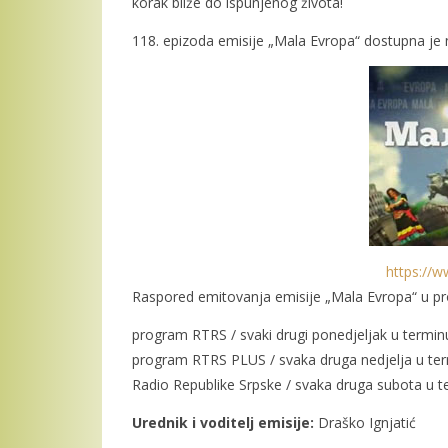
korak bliže do ispunjenog života!
118. epizoda emisije „Mala Evropa“ dostupna je 
https://w
Raspored emitovanja emisije „Mala Evropa“ u p
program RTRS / svaki drugi ponedjeljak u termi
program RTRS PLUS / svaka druga nedjelja u te
Radio Republike Srpske / svaka druga subota u 
Urednik i voditelj emisije:
Draško Ignjatić