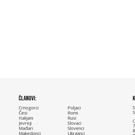
Članovi:
K
Crnogorci
Poljaci
Česi
Romi
Italijani
Rusi
C
Jevreji
Slovaci
7
Mađari
Slovenci
R
Makedonci
Ukrajinci