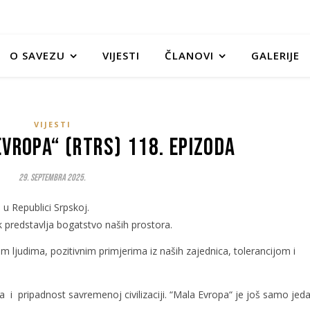
O SAVEZU
VIJESTI
ČLANOVI
GALERIJE
VIJESTI
Evropa“ (RTRS) 118. epizoda
29. Septembra 2025.
u Republici Srpskoj.
jek predstavlja bogatstvo naših prostora.
im ljudima, pozitivnim primjerima iz naših zajednica, tolerancijom i
 i pripadnost savremenoj civilizaciji. “Mala Evropa“ je još samo jed