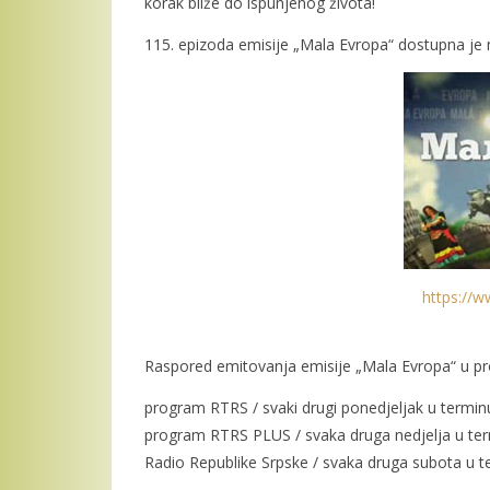
korak bliže do ispunjenog života!
115. epizoda emisije „Mala Evropa“ dostupna je 
https://w
Raspored emitovanja emisije „Mala Evropa“ u p
program RTRS / svaki drugi ponedjeljak u termi
program RTRS PLUS / svaka druga nedjelja u te
Radio Republike Srpske / svaka druga subota u 