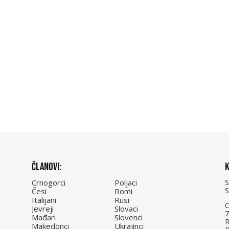
Članovi:
K
Crnogorci
Poljaci
Česi
Romi
Italijani
Rusi
C
Jevreji
Slovaci
7
Mađari
Slovenci
R
Makedonci
Ukrajinci