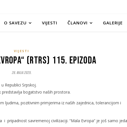
O SAVEZU
VIJESTI
ČLANOVI
GALERIJE
VIJESTI
Evropa“ (RTRS) 115. epizoda
26. Maja 2025.
u Republici Srpskoj.
jek predstavlja bogatstvo naših prostora.
im ljudima, pozitivnim primjerima iz naših zajednica, tolerancijom i
 i pripadnost savremenoj civilizaciji. “Mala Evropa“ je još samo jed