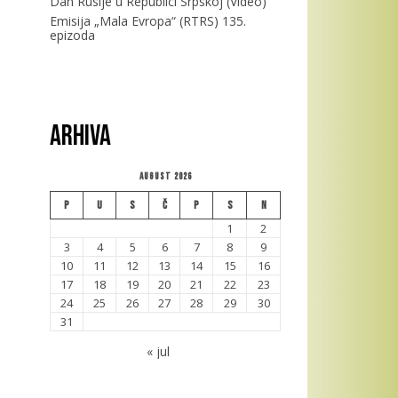
Dan Rusije u Republici Srpskoj (Video)
Emisija „Mala Evropa“ (RTRS) 135.
epizoda
Arhiva
August 2026
P
U
S
Č
P
S
N
1
2
3
4
5
6
7
8
9
10
11
12
13
14
15
16
17
18
19
20
21
22
23
24
25
26
27
28
29
30
31
« jul