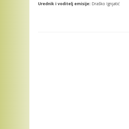
Urednik i voditelj emisije:
Draško Ignjatić