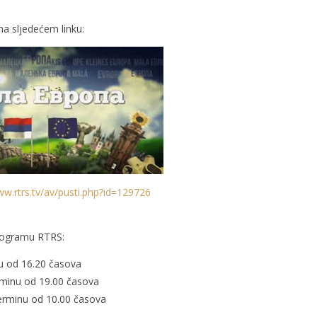
na sljedećem linku:
ww.rtrs.tv/av/pusti.php?id=129726
rogramu RTRS:
nu od 16.20 časova
rminu od 19.00 časova
terminu od 10.00 časova