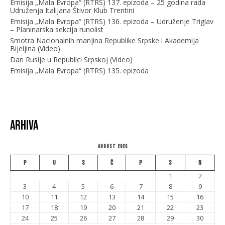
Emisija „Mala Evropa“ (RTRS) 137. epizoda – 25 godina rada
Udruženja Italijana Štivor Klub Trentini
Emisija „Mala Evropa“ (RTRS) 136. epizoda – Udruženje Triglav
– Planinarska sekcija runolist
Smotra Nacionalnih manjina Republike Srpske i Akademija
Bijeljina (Video)
Dan Rusije u Republici Srpskoj (Video)
Emisija „Mala Evropa“ (RTRS) 135. epizoda
Arhiva
August 2026
P
U
S
Č
P
S
N
1
2
3
4
5
6
7
8
9
10
11
12
13
14
15
16
17
18
19
20
21
22
23
24
25
26
27
28
29
30