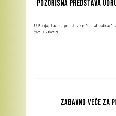
Pozorišna predstava Udru
U Banjoj Luci se predstavom Pica al’ potica/Pica
žive u Subotici.
Zabavno veče za p