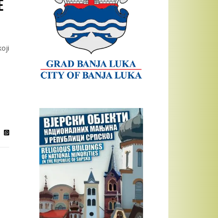
e
oji