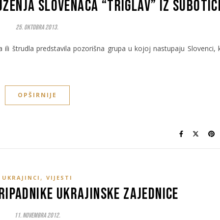
ženja Slovenaca “Triglav” iz Subotic
25. Oktobra 2013.
 ili štrudla predstavila pozorišna grupa u kojoj nastupaju Slovenci, k
OPŠIRNIJE
,
UKRAJINCI
VIJESTI
ripadnike ukrajinske zajednice
11. Novembra 2012.