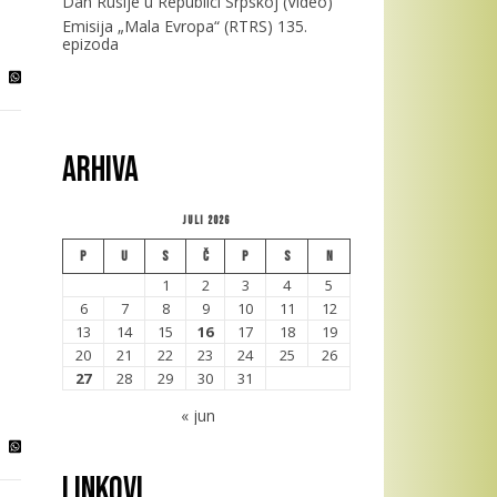
Dan Rusije u Republici Srpskoj (Video)
Emisija „Mala Evropa“ (RTRS) 135.
epizoda
Arhiva
Juli 2026
P
U
S
Č
P
S
N
1
2
3
4
5
6
7
8
9
10
11
12
13
14
15
16
17
18
19
20
21
22
23
24
25
26
27
28
29
30
31
« jun
Linkovi