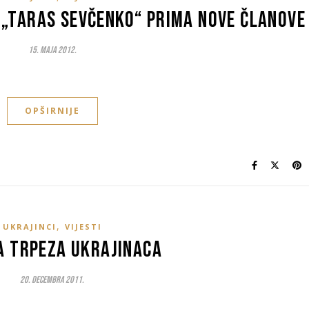
„Taras Sevčenko“ prima nove članove
15. Maja 2012.
OPŠIRNIJE
,
UKRAJINCI
VIJESTI
a trpeza Ukrajinaca
20. Decembra 2011.