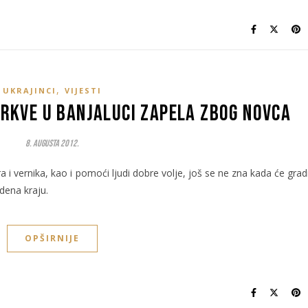
,
UKRAJINCI
VIJESTI
crkve u Banjaluci zapela zbog novca
8. Augusta 2012.
 vernika, kao i pomoći ljudi dobre volje, još se ne zna kada će grad
edena kraju.
OPŠIRNIJE