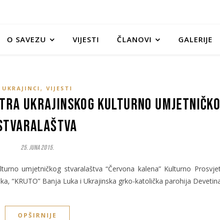
O SAVEZU
VIJESTI
ČLANOVI
GALERIJE
,
UKRAJINCI
VIJESTI
otra ukrajinskog kulturno umjetničk
stvaralaštva
25. Juna 2015.
lturno umjetničkog stvaralaštva “Červona kalena” Kulturno Prosvje
ka, “KRUTO” Banja Luka i Ukrajinska grko-katolička parohija Devetin
OPŠIRNIJE