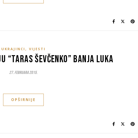
,
UKRAJINCI
VIJESTI
UU “Taras Ševčenko” Banja Luka
27. Februara 2015.
OPŠIRNIJE