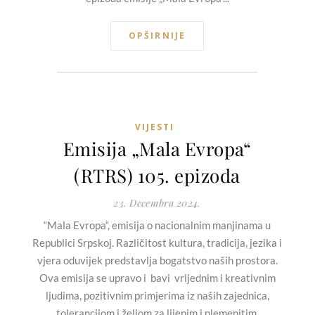
OPŠIRNIJE
VIJESTI
Emisija „Mala Evropa“
(RTRS) 105. epizoda
23. Decembra 2024.
“Mala Evropa“, emisija o nacionalnim manjinama u
Republici Srpskoj. Različitost kultura, tradicija, jezika i
vjera oduvijek predstavlja bogatstvo naših prostora.
Ova emisija se upravo i bavi vrijednim i kreativnim
ljudima, pozitivnim primjerima iz naših zajednica,
tolerancijom i željom za lijepim i plemenitim.