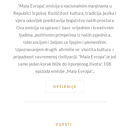
“Mala Evropa“, emisija o nacionalnim manjinama u
Republici Srpskoj. Različitost kultura, tradicija, jezika i
vjera oduvijek predstavlja bogatstvo naših prostora.
Ova emisija se upravo i bavi vrijednim i kreativnim
ljudima, pozitivnim primjerima iz naših zajednica,
tolerancijom i željom za lijepim i plemenitim.
Upoznavanjem drugih afirmiše se vlastita kultura i
pripadnost savremenoj civilizaciji. “Mala Evropa“ je još
samo jedan korak bliže do ispunjenog života! 108.
epizoda emisije „Mala Evropa“...
OPŠIRNIJE
VIJESTI