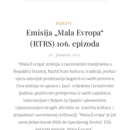
VIJESTI
Emisija „Mala Evropa“
(RTRS) 106. epizoda
20. Januara 2025.
“Mala Evropa“, emisija o nacionalnim manjinama u
Republici Srpskoj. Različitost kultura, tradicija, jezika i
vjera oduvijek predstavlja bogatstvo naših prostora.
Ova emisija se upravo i bavi vrijednim i kreativnim
ljudima, pozitivnim primjerima iz naših zajednica,
tolerancijom i željom za lijepim i plemenitim.
Upoznavanjem drugih afirmiše se vlastita kultura i
pripadnost savremenoj civilizaciji. “Mala Evropa“ je još
samo jedan korak bliže do ispunjenog života! 106.
epizoda emisije „Mala Evropa“...