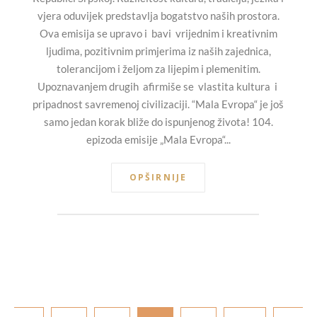
vjera oduvijek predstavlja bogatstvo naših prostora.
Ova emisija se upravo i bavi vrijednim i kreativnim
ljudima, pozitivnim primjerima iz naših zajednica,
tolerancijom i željom za lijepim i plemenitim.
Upoznavanjem drugih afirmiše se vlastita kultura i
pripadnost savremenoj civilizaciji. “Mala Evropa“ je još
samo jedan korak bliže do ispunjenog života! 104.
epizoda emisije „Mala Evropa“...
OPŠIRNIJE