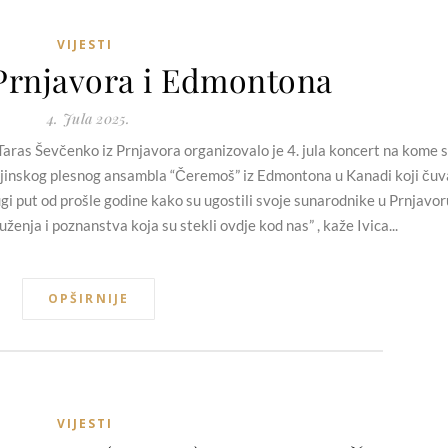
VIJESTI
 Prnjavora i Edmontona
4. Jula 2025.
aras Ševčenko iz Prnjavora organizovalo je 4. jula koncert na kome 
Ukrajinskog plesnog ansambla “Čeremoš” iz Edmontona u Kanadi koji čuv
ugi put od prošle godine kako su ugostili svoje sunarodnike u Prnjavor
ženja i poznanstva koja su stekli ovdje kod nas” , kaže Ivica...
OPŠIRNIJE
VIJESTI