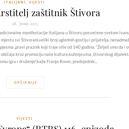
ITALIJANI
,
VIJESTI
rstitelj zaštitnik Štivora
28. Juna 2025.
icionalne manifestacije Italijana u Štivoru posvećene svetom Ivan
mjestu svi Štivorani,veliki broj uglednih gostiju i prijatelja, nenadma
 pjesma ,pravi praznik koji traje više od 140 godina. “Željeli smo da i 
običaja kroz promociju naše kulture,kuhinje,vina ,štivorskog dijalekt
smu igru i druženje”,kaže Franjo Rover, predsjednik...
OPŠIRNIJE
VIJESTI
Evropa“ (RTRS) 116. epizoda