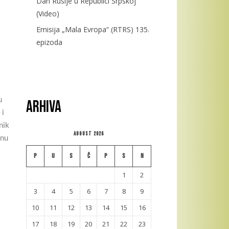
Dan Rusije u Republici Srpskoj
(Video)
Emisija „Mala Evropa“ (RTRS) 135.
epizoda
u
Arhiva
 i
nik
August 2026
knu
P
U
S
Č
P
S
N
1
2
3
4
5
6
7
8
9
10
11
12
13
14
15
16
17
18
19
20
21
22
23