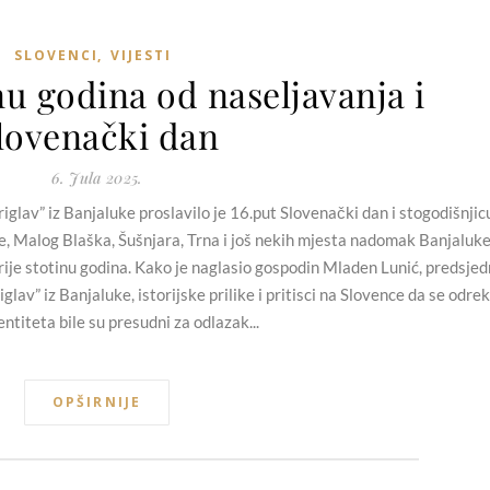
SLOVENCI
,
VIJESTI
nu godina od naseljavanja i
lovenački dan
6. Jula 2025.
glav” iz Banjaluke proslavilo je 16.put Slovenački dan i stogodišnjic
e, Malog Blaška, Šušnjara, Trna i još nekih mjesta nadomak Banjaluke
rije stotinu godina. Kako je naglasio gospodin Mladen Lunić, predsjed
av” iz Banjaluke, istorijske prilike i pritisci na Slovence da se odre
entiteta bile su presudni za odlazak...
OPŠIRNIJE