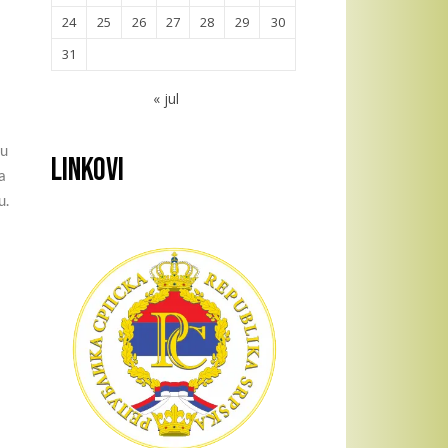
24
25
26
27
28
29
30
31
« jul
su
Linkovi
a
u.