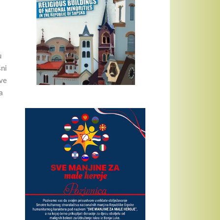
u
šni
ove
a