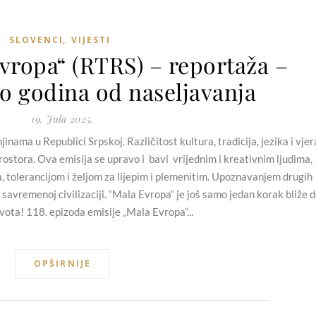
SLOVENCI
,
VIJESTI
vropa“ (RTRS) – reportaža –
to godina od naseljavanja
19. Jula 2025.
nama u Republici Srpskoj. Različitost kultura, tradicija, jezika i vjer
ostora. Ova emisija se upravo i bavi vrijednim i kreativnim ljudima,
a, tolerancijom i željom za lijepim i plemenitim. Upoznavanjem drugih
 savremenoj civilizaciji. “Mala Evropa“ je još samo jedan korak bliže 
vota! 118. epizoda emisije „Mala Evropa“...
OPŠIRNIJE