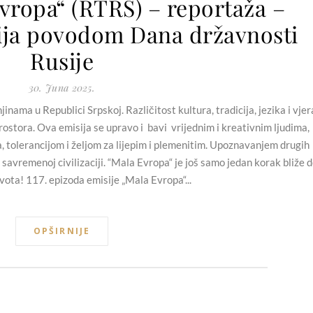
vropa“ (RTRS) – reportaža –
ja povodom Dana državnosti
Rusije
30. Juna 2025.
nama u Republici Srpskoj. Različitost kultura, tradicija, jezika i vjer
ostora. Ova emisija se upravo i bavi vrijednim i kreativnim ljudima,
a, tolerancijom i željom za lijepim i plemenitim. Upoznavanjem drugih
 savremenoj civilizaciji. “Mala Evropa“ je još samo jedan korak bliže 
vota! 117. epizoda emisije „Mala Evropa“...
OPŠIRNIJE