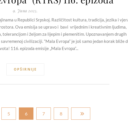
9. Juna 2025.
nama u Republici Srpskoj. Različitost kultura, tradicija, jezika i vjer
ostora. Ova emisija se upravo i bavi vrijednim i kreativnim ljudima,
a, tolerancijom i željom za lijepim i plemenitim. Upoznavanjem drugih
 savremenoj civilizaciji. “Mala Evropa“ je još samo jedan korak bliže 
vota! 116. epizoda emisije „Mala Evropa“...
OPŠIRNIJE
5
6
7
8