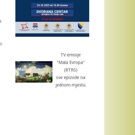
a
do
TV emisije
"Mala Evropa"
(RTRS)
sve epizode na
jednom mjestu.