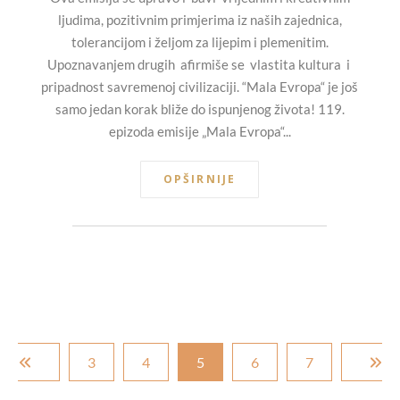
ljudima, pozitivnim primjerima iz naših zajednica,
tolerancijom i željom za lijepim i plemenitim.
Upoznavanjem drugih afirmiše se vlastita kultura i
pripadnost savremenoj civilizaciji. “Mala Evropa“ je još
samo jedan korak bliže do ispunjenog života! 119.
epizoda emisije „Mala Evropa“...
OPŠIRNIJE
3
4
5
6
7