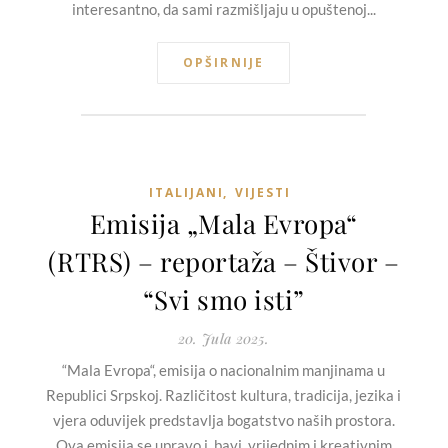
interesantno, da sami razmišljaju u opuštenoj...
OPŠIRNIJE
ITALIJANI
,
VIJESTI
Emisija „Mala Evropa“
(RTRS) – reportaža – Štivor –
“Svi smo isti”
20. Jula 2025.
“Mala Evropa“, emisija o nacionalnim manjinama u
Republici Srpskoj. Različitost kultura, tradicija, jezika i
vjera oduvijek predstavlja bogatstvo naših prostora.
Ova emisija se upravo i bavi vrijednim i kreativnim