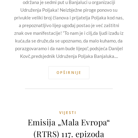
održana je sedmi put u Banjaluci u organizaciji
Udruženja Poljaka! Neizbježne piroge ponovo su
privukle veliki broj članova i prijatelja Poljaka kod nas,
a prepoznatljivo lijep ugođaj postao je već zaštitni
znak ove manifestacije! “To nam je i cilj,da ljudi izađu iz
kuća,da se druže,da se upoznamo, da malo kuhamo, da
porazgovaramo i da nam bude lijepo”, podsjeća Danijel
Kovč,predsjednik Udruženja Poljaka Banjaluka....
OPŠIRNIJE
VIJESTI
Emisija „Mala Evropa“
(RTRS) 117. epizoda