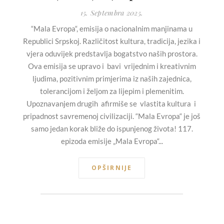
15. Septembra 2025.
“Mala Evropa“, emisija o nacionalnim manjinama u
Republici Srpskoj. Različitost kultura, tradicija, jezika i
vjera oduvijek predstavlja bogatstvo naših prostora.
Ova emisija se upravo i bavi vrijednim i kreativnim
ljudima, pozitivnim primjerima iz naših zajednica,
tolerancijom i željom za lijepim i plemenitim.
Upoznavanjem drugih afirmiše se vlastita kultura i
pripadnost savremenoj civilizaciji. “Mala Evropa“ je još
samo jedan korak bliže do ispunjenog života! 117.
epizoda emisije „Mala Evropa“...
OPŠIRNIJE