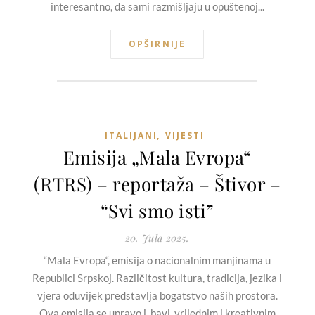
interesantno, da sami razmišljaju u opuštenoj...
OPŠIRNIJE
ITALIJANI
,
VIJESTI
Emisija „Mala Evropa“
(RTRS) – reportaža – Štivor –
“Svi smo isti”
20. Jula 2025.
“Mala Evropa“, emisija o nacionalnim manjinama u
Republici Srpskoj. Različitost kultura, tradicija, jezika i
vjera oduvijek predstavlja bogatstvo naših prostora.
Ova emisija se upravo i bavi vrijednim i kreativnim