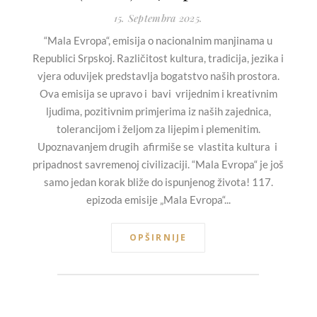
15. Septembra 2025.
“Mala Evropa“, emisija o nacionalnim manjinama u
Republici Srpskoj. Različitost kultura, tradicija, jezika i
vjera oduvijek predstavlja bogatstvo naših prostora.
Ova emisija se upravo i bavi vrijednim i kreativnim
ljudima, pozitivnim primjerima iz naših zajednica,
tolerancijom i željom za lijepim i plemenitim.
Upoznavanjem drugih afirmiše se vlastita kultura i
pripadnost savremenoj civilizaciji. “Mala Evropa“ je još
samo jedan korak bliže do ispunjenog života! 117.
epizoda emisije „Mala Evropa“...
OPŠIRNIJE