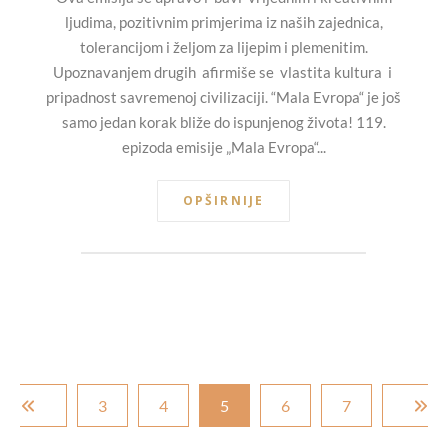
ljudima, pozitivnim primjerima iz naših zajednica,
tolerancijom i željom za lijepim i plemenitim.
Upoznavanjem drugih afirmiše se vlastita kultura i
pripadnost savremenoj civilizaciji. “Mala Evropa“ je još
samo jedan korak bliže do ispunjenog života! 119.
epizoda emisije „Mala Evropa“...
OPŠIRNIJE
3
4
5
6
7