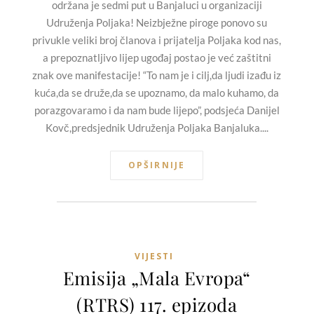
održana je sedmi put u Banjaluci u organizaciji
Udruženja Poljaka! Neizbježne piroge ponovo su
privukle veliki broj članova i prijatelja Poljaka kod nas,
a prepoznatljivo lijep ugođaj postao je već zaštitni
znak ove manifestacije! “To nam je i cilj,da ljudi izađu iz
kuća,da se druže,da se upoznamo, da malo kuhamo, da
porazgovaramo i da nam bude lijepo”, podsjeća Danijel
Kovč,predsjednik Udruženja Poljaka Banjaluka....
OPŠIRNIJE
VIJESTI
Emisija „Mala Evropa“
(RTRS) 117. epizoda