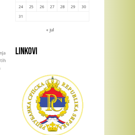
24
25
26
27
28
29
30
31
« jul
Linkovi
nja
tih
a