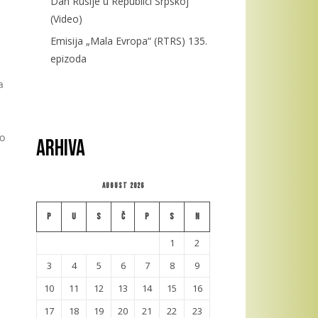
Dan Rusije u Republici Srpskoj
(Video)
Emisija „Mala Evropa“ (RTRS) 135.
epizoda
a
do
Arhiva
August 2026
P
U
S
Č
P
S
N
1
2
3
4
5
6
7
8
9
10
11
12
13
14
15
16
17
18
19
20
21
22
23