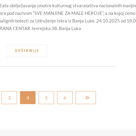
čate obilježavanje smotre kulturnog stvaralaštva nacionalnih manji
tera pod nazivom “SVE MANJINE ZA MALE HEROJE”, a na kojoj ćemo
 malignih bolesti za Udruženje Iskra iz Banja Luke. 24.10.2025 od 18.
RANA CENTAR Jevrejska 38, Banja Luka
OPŠIRNIJE
3
4
5
6