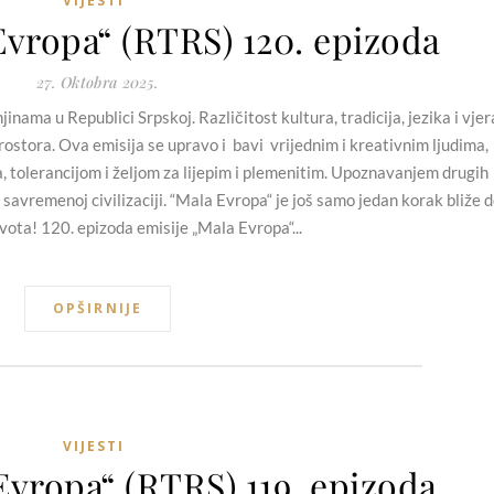
VIJESTI
Evropa“ (RTRS) 120. epizoda
27. Oktobra 2025.
nama u Republici Srpskoj. Različitost kultura, tradicija, jezika i vjer
ostora. Ova emisija se upravo i bavi vrijednim i kreativnim ljudima,
a, tolerancijom i željom za lijepim i plemenitim. Upoznavanjem drugih
 savremenoj civilizaciji. “Mala Evropa“ je još samo jedan korak bliže 
vota! 120. epizoda emisije „Mala Evropa“...
OPŠIRNIJE
VIJESTI
Evropa“ (RTRS) 119. epizoda