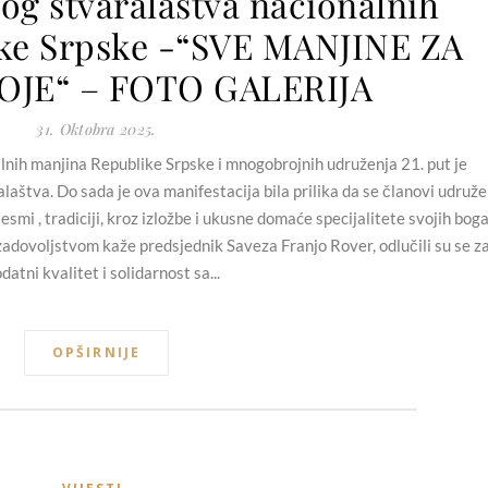
og stvaralaštva nacionalnih
ke Srpske -“SVE MANJINE ZA
JE“ – FOTO GALERIJA
31. Oktobra 2025.
nih manjina Republike Srpske i mnogobrojnih udruženja 21. put je
aštva. Do sada je ova manifestacija bila prilika da se članovi udruže
smi , tradiciji, kroz izložbe i ukusne domaće specijalitete svojih boga
zadovoljstvom kaže predsjednik Saveza Franjo Rover, odlučili su se z
datni kvalitet i solidarnost sa...
OPŠIRNIJE