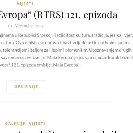
VIJESTI
Evropa“ (RTRS) 121. epizoda
10. Novembra 2025.
nama u Republici Srpskoj. Različitost kultura, tradicija, jezika i vjer
ostora. Ova emisija se upravo i bavi vrijednim i kreativnim ljudima,
a, tolerancijom i željom za lijepim i plemenitim. Upoznavanjem drugih
 savremenoj civilizaciji. “Mala Evropa“ je još samo jedan korak bliže 
vota! 121. epizoda emisije „Mala Evropa“...
OPŠIRNIJE
GALERIJE
,
VIJESTI