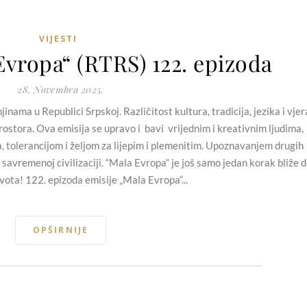
VIJESTI
Evropa“ (RTRS) 122. epizoda
28. Novembra 2025.
nama u Republici Srpskoj. Različitost kultura, tradicija, jezika i vjer
ostora. Ova emisija se upravo i bavi vrijednim i kreativnim ljudima,
a, tolerancijom i željom za lijepim i plemenitim. Upoznavanjem drugih
 savremenoj civilizaciji. “Mala Evropa“ je još samo jedan korak bliže 
vota! 122. epizoda emisije „Mala Evropa“...
OPŠIRNIJE