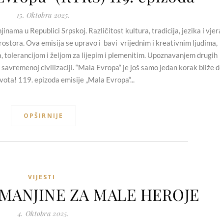
15. Oktobra 2025.
nama u Republici Srpskoj. Različitost kultura, tradicija, jezika i vjer
ostora. Ova emisija se upravo i bavi vrijednim i kreativnim ljudima,
a, tolerancijom i željom za lijepim i plemenitim. Upoznavanjem drugih
 savremenoj civilizaciji. “Mala Evropa“ je još samo jedan korak bliže 
vota! 119. epizoda emisije „Mala Evropa“...
OPŠIRNIJE
VIJESTI
E MANJINE ZA MALE HEROJE
4. Oktobra 2025.