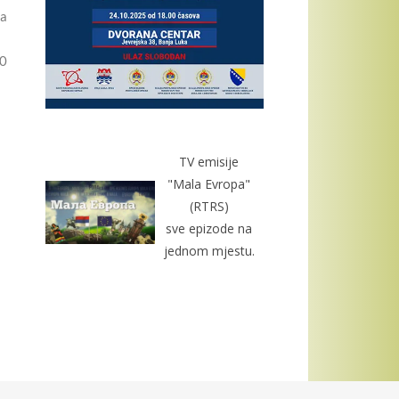
na
00
TV emisije
"Mala Evropa"
(RTRS)
sve epizode na
jednom mjestu.