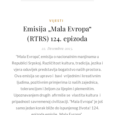
VIJESTI
Emisija „Mala Evropa“
(RTRS) 124. epizoda
22. Decembra 2025.
“Mala Evropa“, emisija o nacionalnim manjinama u
Republici Srpskoj. Različitost kultura, tradicija, jezika i
vjera oduvijek predstavlja bogatstvo naših prostora.
Ova emisija se upravo i bavi vrijednim i kreativnim
ljudima, pozitivnim primjerima iz naših zajednica,
tolerancijom i željom za lijepim i plemenitim.
Upoznavanjem drugih afirmiše se vlastita kultura i
pripadnost savremenoj civilizaciji. “Mala Evropa“ je još
samo jedan korak bliže do ispunjenog života! 124.
epizoda emisije „Mala Evropa“...