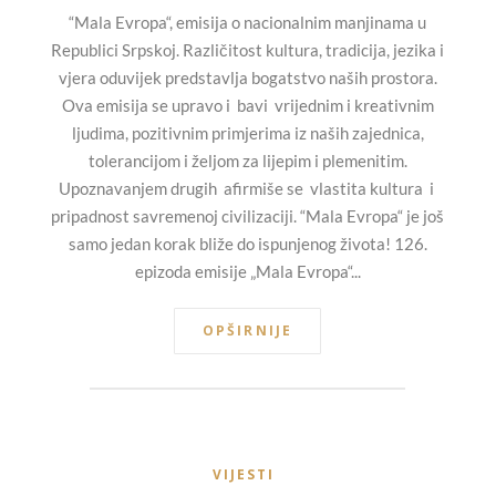
“Mala Evropa“, emisija o nacionalnim manjinama u
Republici Srpskoj. Različitost kultura, tradicija, jezika i
vjera oduvijek predstavlja bogatstvo naših prostora.
Ova emisija se upravo i bavi vrijednim i kreativnim
ljudima, pozitivnim primjerima iz naših zajednica,
tolerancijom i željom za lijepim i plemenitim.
Upoznavanjem drugih afirmiše se vlastita kultura i
pripadnost savremenoj civilizaciji. “Mala Evropa“ je još
samo jedan korak bliže do ispunjenog života! 126.
epizoda emisije „Mala Evropa“...
OPŠIRNIJE
VIJESTI