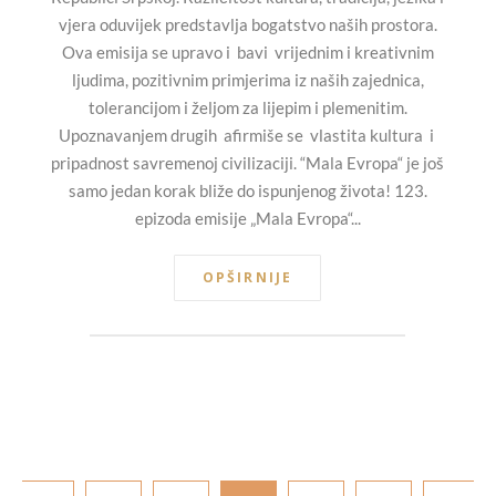
vjera oduvijek predstavlja bogatstvo naših prostora.
Ova emisija se upravo i bavi vrijednim i kreativnim
ljudima, pozitivnim primjerima iz naših zajednica,
tolerancijom i željom za lijepim i plemenitim.
Upoznavanjem drugih afirmiše se vlastita kultura i
pripadnost savremenoj civilizaciji. “Mala Evropa“ je još
samo jedan korak bliže do ispunjenog života! 123.
epizoda emisije „Mala Evropa“...
OPŠIRNIJE