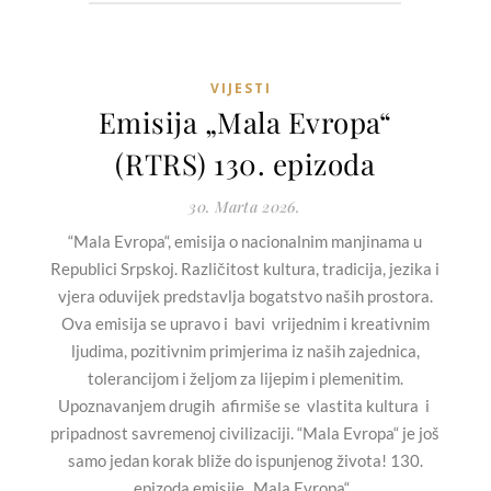
VIJESTI
Emisija „Mala Evropa“
(RTRS) 130. epizoda
30. Marta 2026.
“Mala Evropa“, emisija o nacionalnim manjinama u
Republici Srpskoj. Različitost kultura, tradicija, jezika i
vjera oduvijek predstavlja bogatstvo naših prostora.
Ova emisija se upravo i bavi vrijednim i kreativnim
ljudima, pozitivnim primjerima iz naših zajednica,
tolerancijom i željom za lijepim i plemenitim.
Upoznavanjem drugih afirmiše se vlastita kultura i
pripadnost savremenoj civilizaciji. “Mala Evropa“ je još
samo jedan korak bliže do ispunjenog života! 130.
epizoda emisije „Mala Evropa“...