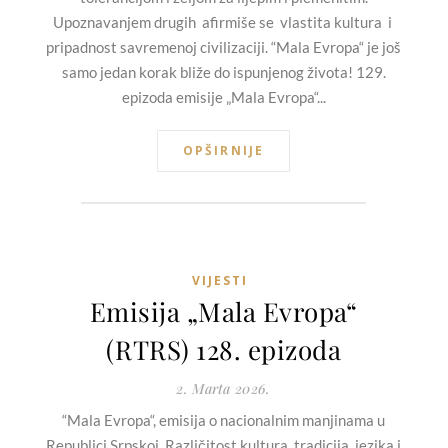
Upoznavanjem drugih afirmiše se vlastita kultura i
pripadnost savremenoj civilizaciji. “Mala Evropa“ je još
samo jedan korak bliže do ispunjenog života! 129.
epizoda emisije „Mala Evropa“...
OPŠIRNIJE
VIJESTI
Emisija „Mala Evropa“
(RTRS) 128. epizoda
2. Marta 2026.
“Mala Evropa“, emisija o nacionalnim manjinama u
Republici Srpskoj. Različitost kultura, tradicija, jezika i