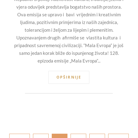
vjera oduvijek predstavlja bogatstvo naših prostora.
Ova emisija se upravo i bavi vrijednim i kreativnim
ljudima, pozitivnim primjerima iz naših zajednica,
tolerancijom i željom za lijepim i plemenitim.
Upoznavanjem drugih afirmiše se vlastita kultura i
pripadnost savremenoj civilizaciji. “Mala Evropa“ je još
samo jedan korak bliže do ispunjenog života! 128.
epizoda emisije „Mala Evropa“...
OPŠIRNIJE