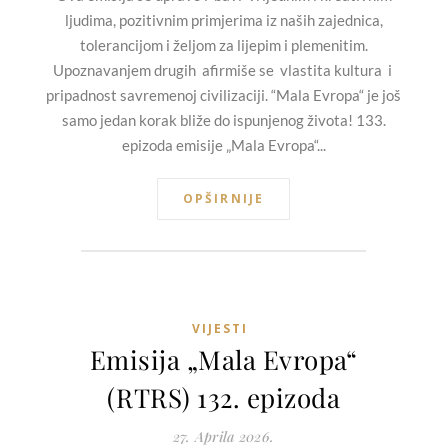
ljudima, pozitivnim primjerima iz naših zajednica,
tolerancijom i željom za lijepim i plemenitim.
Upoznavanjem drugih afirmiše se vlastita kultura i
pripadnost savremenoj civilizaciji. “Mala Evropa“ je još
samo jedan korak bliže do ispunjenog života! 133.
epizoda emisije „Mala Evropa“...
OPŠIRNIJE
VIJESTI
Emisija „Mala Evropa“
(RTRS) 132. epizoda
27. Aprila 2026.