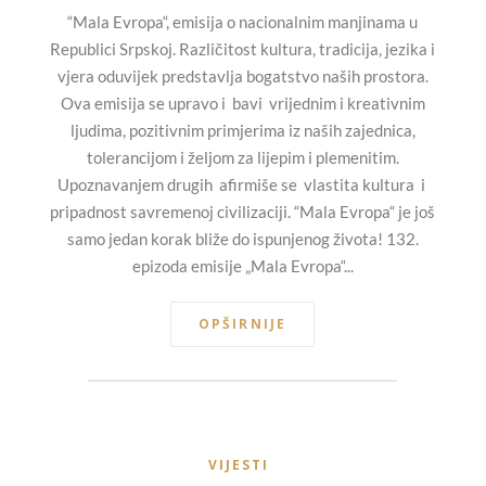
“Mala Evropa“, emisija o nacionalnim manjinama u
Republici Srpskoj. Različitost kultura, tradicija, jezika i
vjera oduvijek predstavlja bogatstvo naših prostora.
Ova emisija se upravo i bavi vrijednim i kreativnim
ljudima, pozitivnim primjerima iz naših zajednica,
tolerancijom i željom za lijepim i plemenitim.
Upoznavanjem drugih afirmiše se vlastita kultura i
pripadnost savremenoj civilizaciji. “Mala Evropa“ je još
samo jedan korak bliže do ispunjenog života! 132.
epizoda emisije „Mala Evropa“...
OPŠIRNIJE
VIJESTI