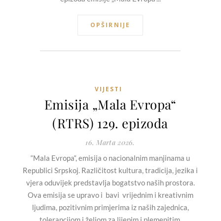
OPŠIRNIJE
VIJESTI
Emisija „Mala Evropa“
(RTRS) 129. epizoda
16. Marta 2026.
“Mala Evropa“, emisija o nacionalnim manjinama u
Republici Srpskoj. Različitost kultura, tradicija, jezika i
vjera oduvijek predstavlja bogatstvo naših prostora.
Ova emisija se upravo i bavi vrijednim i kreativnim
ljudima, pozitivnim primjerima iz naših zajednica,
tolerancijom i željom za lijepim i plemenitim.