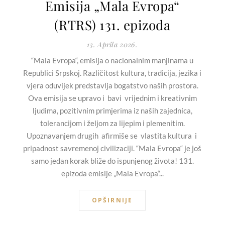
Emisija „Mala Evropa“
(RTRS) 131. epizoda
13. Aprila 2026.
“Mala Evropa“, emisija o nacionalnim manjinama u
Republici Srpskoj. Različitost kultura, tradicija, jezika i
vjera oduvijek predstavlja bogatstvo naših prostora.
Ova emisija se upravo i bavi vrijednim i kreativnim
ljudima, pozitivnim primjerima iz naših zajednica,
tolerancijom i željom za lijepim i plemenitim.
Upoznavanjem drugih afirmiše se vlastita kultura i
pripadnost savremenoj civilizaciji. “Mala Evropa“ je još
samo jedan korak bliže do ispunjenog života! 131.
epizoda emisije „Mala Evropa“...
OPŠIRNIJE