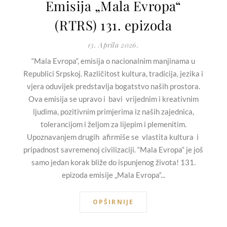
Emisija „Mala Evropa“
(RTRS) 131. epizoda
13. Aprila 2026.
“Mala Evropa“, emisija o nacionalnim manjinama u
Republici Srpskoj. Različitost kultura, tradicija, jezika i
vjera oduvijek predstavlja bogatstvo naših prostora.
Ova emisija se upravo i bavi vrijednim i kreativnim
ljudima, pozitivnim primjerima iz naših zajednica,
tolerancijom i željom za lijepim i plemenitim.
Upoznavanjem drugih afirmiše se vlastita kultura i
pripadnost savremenoj civilizaciji. “Mala Evropa“ je još
samo jedan korak bliže do ispunjenog života! 131.
epizoda emisije „Mala Evropa“...
OPŠIRNIJE