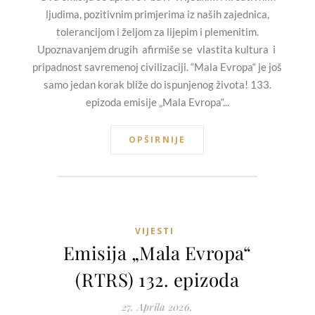
ljudima, pozitivnim primjerima iz naših zajednica,
tolerancijom i željom za lijepim i plemenitim.
Upoznavanjem drugih afirmiše se vlastita kultura i
pripadnost savremenoj civilizaciji. “Mala Evropa“ je još
samo jedan korak bliže do ispunjenog života! 133.
epizoda emisije „Mala Evropa“...
OPŠIRNIJE
VIJESTI
Emisija „Mala Evropa“
(RTRS) 132. epizoda
27. Aprila 2026.