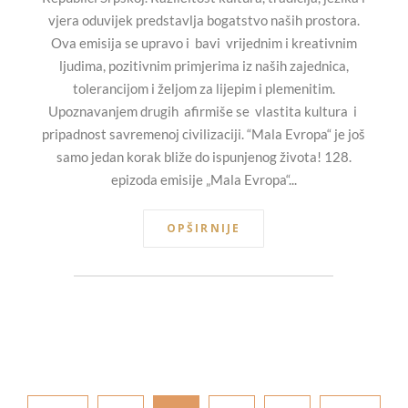
vjera oduvijek predstavlja bogatstvo naših prostora.
Ova emisija se upravo i bavi vrijednim i kreativnim
ljudima, pozitivnim primjerima iz naših zajednica,
tolerancijom i željom za lijepim i plemenitim.
Upoznavanjem drugih afirmiše se vlastita kultura i
pripadnost savremenoj civilizaciji. “Mala Evropa“ je još
samo jedan korak bliže do ispunjenog života! 128.
epizoda emisije „Mala Evropa“...
OPŠIRNIJE