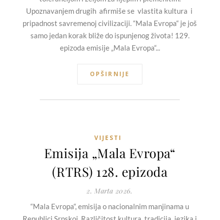
Upoznavanjem drugih afirmiše se vlastita kultura i
pripadnost savremenoj civilizaciji. “Mala Evropa“ je još
samo jedan korak bliže do ispunjenog života! 129.
epizoda emisije „Mala Evropa“...
OPŠIRNIJE
VIJESTI
Emisija „Mala Evropa“
(RTRS) 128. epizoda
2. Marta 2026.
“Mala Evropa“, emisija o nacionalnim manjinama u
Republici Srpskoj. Različitost kultura, tradicija, jezika i