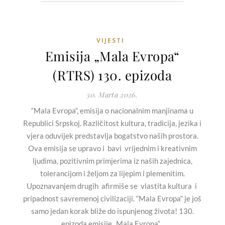
VIJESTI
Emisija „Mala Evropa“
(RTRS) 130. epizoda
30. Marta 2026.
“Mala Evropa“, emisija o nacionalnim manjinama u
Republici Srpskoj. Različitost kultura, tradicija, jezika i
vjera oduvijek predstavlja bogatstvo naših prostora.
Ova emisija se upravo i bavi vrijednim i kreativnim
ljudima, pozitivnim primjerima iz naših zajednica,
tolerancijom i željom za lijepim i plemenitim.
Upoznavanjem drugih afirmiše se vlastita kultura i
pripadnost savremenoj civilizaciji. “Mala Evropa“ je još
samo jedan korak bliže do ispunjenog života! 130.
epizoda emisije „Mala Evropa“...