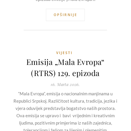
OPŠIRNIJE
VIJESTI
Emisija „Mala Evropa“
(RTRS) 129. epizoda
16. Marta 2026.
“Mala Evropa“, emisija o nacionalnim manjinama u
Republici Srpskoj. Različitost kultura, tradicija, jezika i
vjera oduvijek predstavlja bogatstvo naših prostora.
Ova emisija se upravo i bavi vrijednim i kreativnim
ljudima, pozitivnim primjerima iz naših zajednica,
tolerancijom i željom za lijepim i plemenitim.