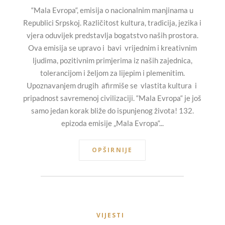
“Mala Evropa“, emisija o nacionalnim manjinama u
Republici Srpskoj. Različitost kultura, tradicija, jezika i
vjera oduvijek predstavlja bogatstvo naših prostora.
Ova emisija se upravo i bavi vrijednim i kreativnim
ljudima, pozitivnim primjerima iz naših zajednica,
tolerancijom i željom za lijepim i plemenitim.
Upoznavanjem drugih afirmiše se vlastita kultura i
pripadnost savremenoj civilizaciji. “Mala Evropa“ je još
samo jedan korak bliže do ispunjenog života! 132.
epizoda emisije „Mala Evropa“...
OPŠIRNIJE
VIJESTI