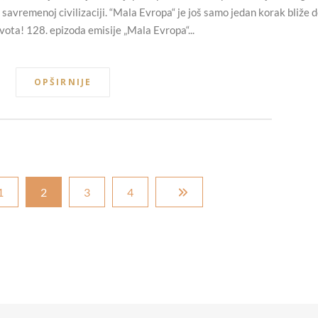
 savremenoj civilizaciji. “Mala Evropa“ je još samo jedan korak bliže 
vota! 128. epizoda emisije „Mala Evropa“...
OPŠIRNIJE
1
2
3
4