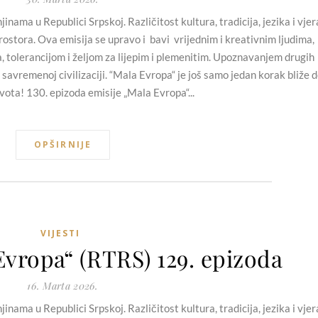
nama u Republici Srpskoj. Različitost kultura, tradicija, jezika i vjer
ostora. Ova emisija se upravo i bavi vrijednim i kreativnim ljudima,
a, tolerancijom i željom za lijepim i plemenitim. Upoznavanjem drugih
 savremenoj civilizaciji. “Mala Evropa“ je još samo jedan korak bliže 
vota! 130. epizoda emisije „Mala Evropa“...
OPŠIRNIJE
VIJESTI
Evropa“ (RTRS) 129. epizoda
16. Marta 2026.
nama u Republici Srpskoj. Različitost kultura, tradicija, jezika i vjer