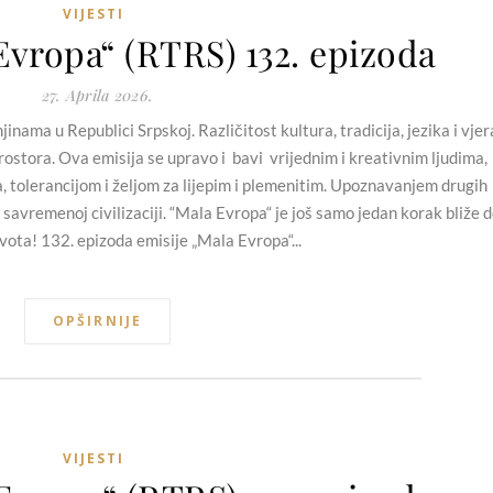
VIJESTI
Evropa“ (RTRS) 132. epizoda
27. Aprila 2026.
nama u Republici Srpskoj. Različitost kultura, tradicija, jezika i vjer
ostora. Ova emisija se upravo i bavi vrijednim i kreativnim ljudima,
a, tolerancijom i željom za lijepim i plemenitim. Upoznavanjem drugih
 savremenoj civilizaciji. “Mala Evropa“ je još samo jedan korak bliže 
vota! 132. epizoda emisije „Mala Evropa“...
OPŠIRNIJE
VIJESTI