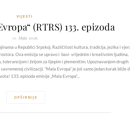
VIJESTI
Evropa“ (RTRS) 133. epizoda
11. Maja 2026.
nama u Republici Srpskoj. Različitost kultura, tradicija, jezika i vjer
ostora. Ova emisija se upravo i bavi vrijednim i kreativnim ljudima,
a, tolerancijom i željom za lijepim i plemenitim. Upoznavanjem drugih
 savremenoj civilizaciji. “Mala Evropa“ je još samo jedan korak bliže 
vota! 133. epizoda emisije „Mala Evropa“...
OPŠIRNIJE