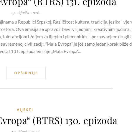
Evropa“ (RTRS) 131. epizoda
13. Aprila 2026.
nama u Republici Srpskoj. Različitost kultura, tradicija, jezika i vjer
ostora. Ova emisija se upravo i bavi vrijednim i kreativnim ljudima,
a, tolerancijom i željom za lijepim i plemenitim. Upoznavanjem drugih
 savremenoj civilizaciji. “Mala Evropa“ je još samo jedan korak bliže 
vota! 131. epizoda emisije „Mala Evropa“...
OPŠIRNIJE
VIJESTI
Evropa“ (RTRS) 130. epizoda
30. Marta 2026.