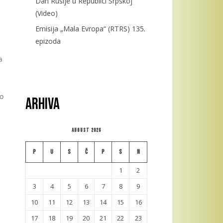
Dan Rusije u Republici Srpskoj
(Video)
Emisija „Mala Evropa“ (RTRS) 135.
epizoda
a
do
Arhiva
August 2026
P
U
S
Č
P
S
N
1
2
3
4
5
6
7
8
9
10
11
12
13
14
15
16
17
18
19
20
21
22
23