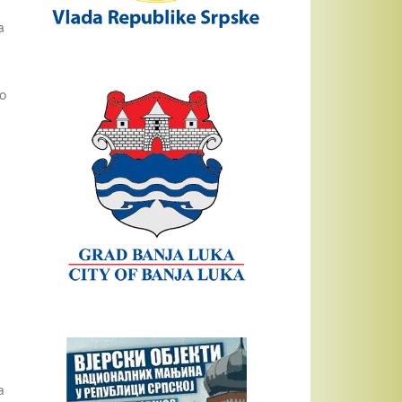
a
do
a