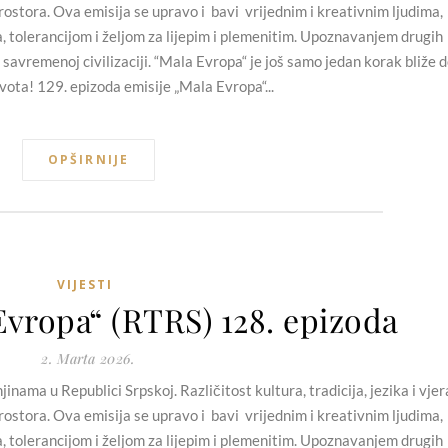
ostora. Ova emisija se upravo i bavi vrijednim i kreativnim ljudima,
a, tolerancijom i željom za lijepim i plemenitim. Upoznavanjem drugih
 savremenoj civilizaciji. “Mala Evropa“ je još samo jedan korak bliže 
vota! 129. epizoda emisije „Mala Evropa“...
OPŠIRNIJE
VIJESTI
Evropa“ (RTRS) 128. epizoda
2. Marta 2026.
nama u Republici Srpskoj. Različitost kultura, tradicija, jezika i vjer
ostora. Ova emisija se upravo i bavi vrijednim i kreativnim ljudima,
a, tolerancijom i željom za lijepim i plemenitim. Upoznavanjem drugih